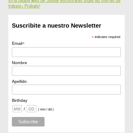
En la página web de Jooble encontrarás todas las ofertas de
trabajo.¡ Probalo!
Suscribite a nuestro Newsletter
*
indicates required
*
Email
Nombre
Apellido
Birthday
/
( mm / dd )