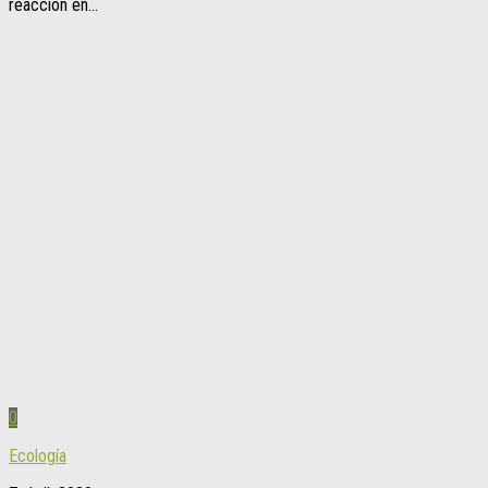
reacción en...
0
Ecología