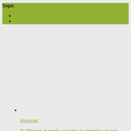
Seguir:
Empresas
De Misiones al mundo: el primer té argentino con baja