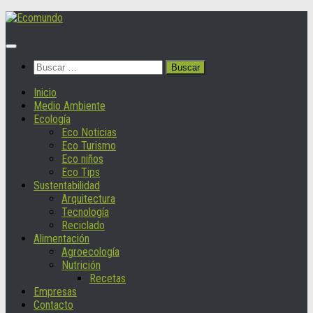
Saltar
al
contenido
Buscar:
Inicio
Medio Ambiente
Ecología
Eco Noticias
Eco Turismo
Eco niños
Eco Tips
Sustentabilidad
Arquitectura
Tecnología
Reciclado
Alimentación
Agroecología
Nutrición
Recetas
Empresas
Contacto