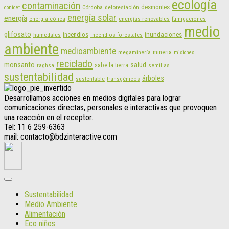
ecología
contaminación
desmontes
Córdoba
deforestación
conicet
energía solar
energía
energías renovables
energía eólica
fumigaciones
medio
glifosato
incendios
inundaciones
humedales
incendios forestales
ambiente
medioambiente
mineria
megaminería
misiones
reciclado
monsanto
salud
sabe la tierra
raghsa
semillas
sustentabilidad
árboles
sustentable
transgénicos
Desarrollamos acciones en medios digitales para lograr
comunicaciones directas, personales e interactivas que provoquen
una reacción en el receptor.
Tel: 11 6 259-6363
mail: contacto@bdzinteractive.com
Sustentabilidad
Medio Ambiente
Alimentación
Eco niños