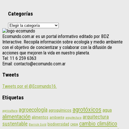
Categorías
Categorías
Ecomundo.com.ar es un portal informativo editado por BDZ
Interactive. Recopila información sobre ecología y medio ambiente
con el objetivo de concientizar y colaborar con la difusión de
acciones que mejoren la vida en nuestro planeta.
Tel: 11 6 259 6363
Email: contacto@ecomundo.com.ar
Tweets
Tweets por el @Ecomundo16.
Etiquetas
agrotóxicos
agroecología
agua
agroquímicos
agricultura
alimentación
arquitectura
alimentos
ambiente
arquitectura
cambio climático
sustentable
biodiversidad
CABA
Barrick Gold