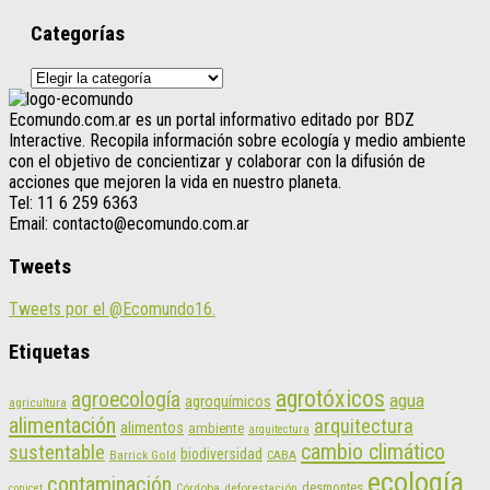
Categorías
Categorías
Ecomundo.com.ar es un portal informativo editado por BDZ
Interactive. Recopila información sobre ecología y medio ambiente
con el objetivo de concientizar y colaborar con la difusión de
acciones que mejoren la vida en nuestro planeta.
Tel: 11 6 259 6363
Email: contacto@ecomundo.com.ar
Tweets
Tweets por el @Ecomundo16.
Etiquetas
agrotóxicos
agroecología
agua
agroquímicos
agricultura
alimentación
arquitectura
alimentos
ambiente
arquitectura
cambio climático
sustentable
biodiversidad
CABA
Barrick Gold
ecología
contaminación
desmontes
Córdoba
deforestación
conicet