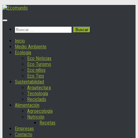
Saltar
al
contenido
Buscar:
Inicio
Medio Ambiente
Ecología
Eco Noticias
Eco Turismo
Eco niños
Eco Tips
Sustentabilidad
Arquitectura
Tecnología
Reciclado
Alimentación
Agroecología
Nutrición
Recetas
Empresas
Contacto