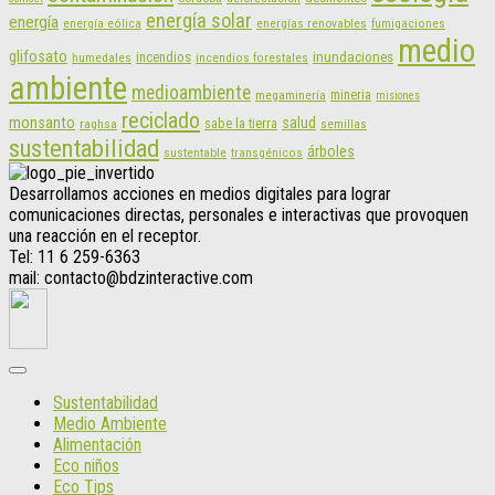
energía solar
energía
energías renovables
energía eólica
fumigaciones
medio
glifosato
incendios
inundaciones
humedales
incendios forestales
ambiente
medioambiente
mineria
megaminería
misiones
reciclado
monsanto
salud
sabe la tierra
raghsa
semillas
sustentabilidad
árboles
sustentable
transgénicos
Desarrollamos acciones en medios digitales para lograr
comunicaciones directas, personales e interactivas que provoquen
una reacción en el receptor.
Tel: 11 6 259-6363
mail: contacto@bdzinteractive.com
Sustentabilidad
Medio Ambiente
Alimentación
Eco niños
Eco Tips