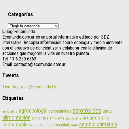
Categorías
Categorías
Ecomundo.com.ar es un portal informativo editado por BDZ
Interactive. Recopila información sobre ecología y medio ambiente
con el objetivo de concientizar y colaborar con la difusión de
acciones que mejoren la vida en nuestro planeta.
Tel: 11 6 259 6363
Email: contacto@ecomundo.com.ar
Tweets
Tweets por el @Ecomundo16.
Etiquetas
agrotóxicos
agroecología
agua
agroquímicos
agricultura
alimentación
arquitectura
alimentos
ambiente
arquitectura
cambio climático
sustentable
biodiversidad
CABA
Barrick Gold