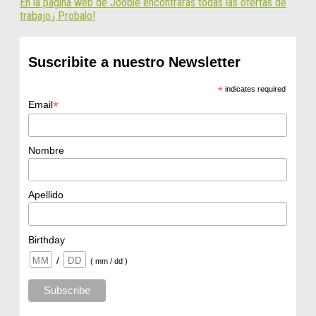
En la página web de Jooble encontrarás todas las ofertas de
trabajo.¡ Probalo!
Suscribite a nuestro Newsletter
*
indicates required
*
Email
Nombre
Apellido
Birthday
/
( mm / dd )