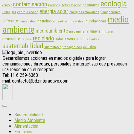
ecología
contaminación
desmontes
Córdoba
deforestación
conicet
energía solar
energía
energías renovables
energía eólica
fumigaciones
medio
glifosato
incendios
inundaciones
humedales
incendios forestales
ambiente
medioambiente
mineria
megaminería
misiones
reciclado
monsanto
salud
sabe la tierra
raghsa
semillas
sustentabilidad
árboles
sustentable
transgénicos
Desarrollamos acciones en medios digitales para lograr
comunicaciones directas, personales e interactivas que provoquen
una reacción en el receptor.
Tel: 11 6 259-6363
mail: contacto@bdzinteractive.com
Sustentabilidad
Medio Ambiente
Alimentación
Eco niños