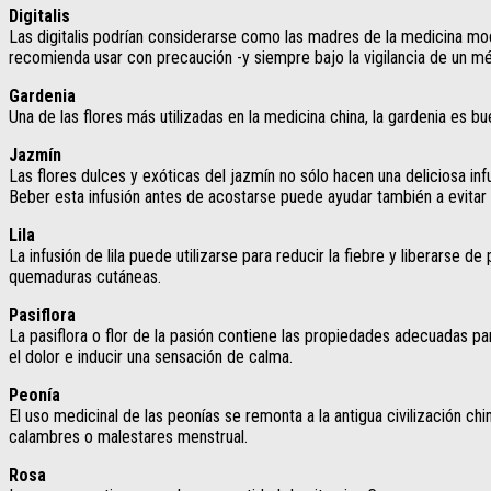
Digitalis
Las digitalis podrían considerarse como las madres de la medicina mod
recomienda usar con precaución -y siempre bajo la vigilancia de un m
Gardenia
Una de las flores más utilizadas en la medicina china, la gardenia es bue
Jazmín
Las flores dulces y exóticas del jazmín no sólo hacen una deliciosa 
Beber esta infusión antes de acostarse puede ayudar también a evitar e
Lila
La infusión de lila puede utilizarse para reducir la fiebre y liberarse
quemaduras cutáneas.
Pasiflora
La pasiflora o flor de la pasión contiene las propiedades adecuadas par
el dolor e inducir una sensación de calma.
Peonía
El uso medicinal de las peonías se remonta a la antigua civilización c
calambres o malestares menstrual.
Rosa