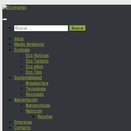
Saltar
al
contenido
Buscar:
Inicio
Medio Ambiente
Ecología
Eco Noticias
Eco Turismo
Eco niños
Eco Tips
Sustentabilidad
Arquitectura
Tecnología
Reciclado
Alimentación
Agroecología
Nutrición
Recetas
Empresas
Contacto