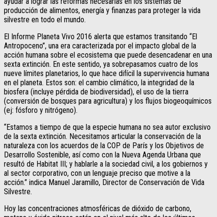
ayudar a lograr las reformas necesarias en los sistemas de
producción de alimentos, energía y finanzas para proteger la vida
silvestre en todo el mundo.
El Informe Planeta Vivo 2016 alerta que estamos transitando “El
Antropoceno”, una era caracterizada por el impacto global de la
acción humana sobre el ecosistema que puede desencadenar en una
sexta extinción. En este sentido, ya sobrepasamos cuatro de los
nueve límites planetarios, lo que hace difícil la supervivencia humana
en el planeta. Estos son: el cambio climático, la integridad de la
biosfera (incluye pérdida de biodiversidad), el uso de la tierra
(conversión de bosques para agricultura) y los flujos biogeoquímicos
(ej: fósforo y nitrógeno).
“Estamos a tiempo de que la especie humana no sea autor exclusivo
de la sexta extinción. Necesitamos articular la conservación de la
naturaleza con los acuerdos de la COP de París y los Objetivos de
Desarrollo Sostenible, así como con la Nueva Agenda Urbana que
resultó de Habitat III; y hablarle a la sociedad civil, a los gobiernos y
al sector corporativo, con un lenguaje preciso que motive a la
acción.” indica Manuel Jaramillo, Director de Conservación de Vida
Silvestre.
Hoy las concentraciones atmosféricas de dióxido de carbono,