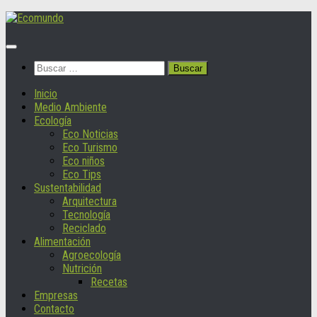
Saltar
al
contenido
Buscar:
Inicio
Medio Ambiente
Ecología
Eco Noticias
Eco Turismo
Eco niños
Eco Tips
Sustentabilidad
Arquitectura
Tecnología
Reciclado
Alimentación
Agroecología
Nutrición
Recetas
Empresas
Contacto