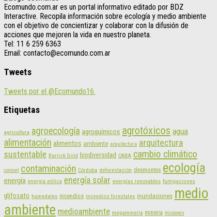
Ecomundo.com.ar es un portal informativo editado por BDZ
Interactive. Recopila información sobre ecología y medio ambiente
con el objetivo de concientizar y colaborar con la difusión de
acciones que mejoren la vida en nuestro planeta.
Tel: 11 6 259 6363
Email: contacto@ecomundo.com.ar
Tweets
Tweets por el @Ecomundo16.
Etiquetas
agrotóxicos
agroecología
agua
agroquímicos
agricultura
alimentación
arquitectura
alimentos
ambiente
arquitectura
cambio climático
sustentable
biodiversidad
CABA
Barrick Gold
ecología
contaminación
desmontes
Córdoba
deforestación
conicet
energía solar
energía
energías renovables
energía eólica
fumigaciones
medio
glifosato
incendios
inundaciones
humedales
incendios forestales
ambiente
medioambiente
mineria
megaminería
misiones