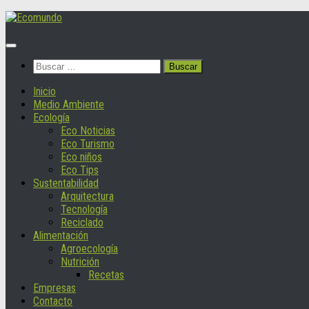
Saltar
al
contenido
Buscar:
Inicio
Medio Ambiente
Ecología
Eco Noticias
Eco Turismo
Eco niños
Eco Tips
Sustentabilidad
Arquitectura
Tecnología
Reciclado
Alimentación
Agroecología
Nutrición
Recetas
Empresas
Contacto