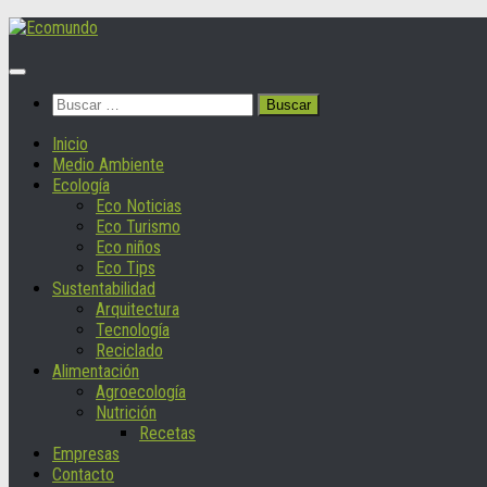
Saltar
al
contenido
Buscar:
Inicio
Medio Ambiente
Ecología
Eco Noticias
Eco Turismo
Eco niños
Eco Tips
Sustentabilidad
Arquitectura
Tecnología
Reciclado
Alimentación
Agroecología
Nutrición
Recetas
Empresas
Contacto