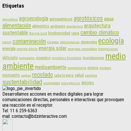
Etiquetas
agrotóxicos
agroecología
agua
agroquímicos
agricultura
alimentación
arquitectura
alimentos
ambiente
arquitectura
cambio climático
sustentable
biodiversidad
CABA
Barrick Gold
ecología
contaminación
desmontes
Córdoba
deforestación
conicet
energía solar
energía
energías renovables
energía eólica
fumigaciones
medio
glifosato
incendios
inundaciones
humedales
incendios forestales
ambiente
medioambiente
mineria
megaminería
misiones
reciclado
monsanto
salud
sabe la tierra
raghsa
semillas
sustentabilidad
árboles
sustentable
transgénicos
Desarrollamos acciones en medios digitales para lograr
comunicaciones directas, personales e interactivas que provoquen
una reacción en el receptor.
Tel: 11 6 259-6363
mail: contacto@bdzinteractive.com