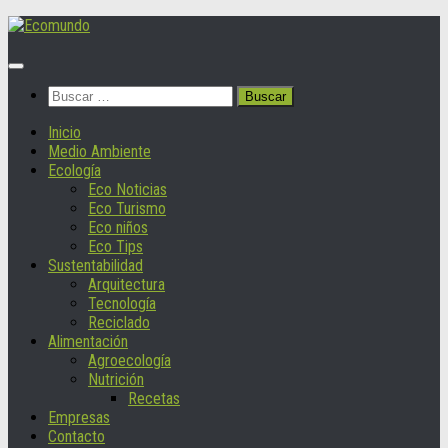
Saltar
al
contenido
Buscar:
Inicio
Medio Ambiente
Ecología
Eco Noticias
Eco Turismo
Eco niños
Eco Tips
Sustentabilidad
Arquitectura
Tecnología
Reciclado
Alimentación
Agroecología
Nutrición
Recetas
Empresas
Contacto