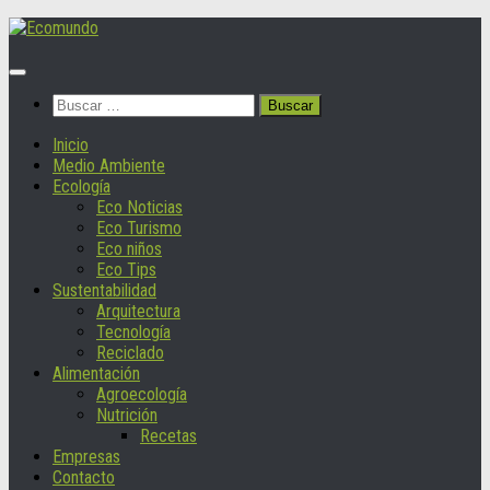
Saltar
al
contenido
Buscar:
Inicio
Medio Ambiente
Ecología
Eco Noticias
Eco Turismo
Eco niños
Eco Tips
Sustentabilidad
Arquitectura
Tecnología
Reciclado
Alimentación
Agroecología
Nutrición
Recetas
Empresas
Contacto