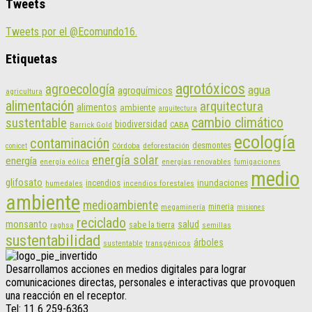
Tweets
Tweets por el @Ecomundo16.
Etiquetas
agrotóxicos
agroecología
agua
agroquímicos
agricultura
alimentación
arquitectura
alimentos
ambiente
arquitectura
cambio climático
sustentable
biodiversidad
CABA
Barrick Gold
ecología
contaminación
desmontes
Córdoba
deforestación
conicet
energía solar
energía
energías renovables
energía eólica
fumigaciones
medio
glifosato
incendios
inundaciones
humedales
incendios forestales
ambiente
medioambiente
mineria
megaminería
misiones
reciclado
monsanto
salud
sabe la tierra
raghsa
semillas
sustentabilidad
árboles
sustentable
transgénicos
Desarrollamos acciones en medios digitales para lograr
comunicaciones directas, personales e interactivas que provoquen
una reacción en el receptor.
Tel: 11 6 259-6363