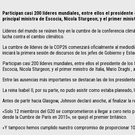
Participan casi 200 líderes mundiales, entre ellos el president
principal ministra de Escocia, Nicola Sturgeon; y el primer minis
Líderes del mundo se reúnen hoy en la cumbre de la conferencia climát
lucha contra el cambio climático.
La cumbre de líderes de la COP26 comenzará oficialmente al mediodía 
iniciará la primera sesión de discursos de los jefes de Gobierno y Esta
Participan casi 200 líderes mundiales, entre ellos el presidente de los
Escocia, Nicola Sturgeon; y el primer ministro de Italia, Mario Draghi ,
Entre las ausencias más importantes se destacan las de los presidentes d
La reina Isabel II, por su parte, no pudo asistir como estaba planeado
Antes de partir hacia Glasgow, Johnson declaró anoche, al finalizar l
«Solo 12 miembros del G20 se comprometieron a llegar a cero neto 
desde la Cumbre de París en 2015», se quejó el premier británico.
«Y tampoco hemos cumplido nuestro compromiso de proporcionar 100.000