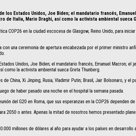
e de los Estados Unidos, Joe Biden; el mandatario francés, Emanue
tro de Italia, Mario Draghi, así como la activista ambiental sueca
ica COP26 en la ciudad escocesa de Glasgow, Reino Unido, para iniciar 
con una ceremonia de apertura encabezada por el primer ministro anfit
do.
 Estados Unidos, Joe Biden; el mandatario francés, Emanuel Macron; el je
 así como la activista ambiental sueca Greta Thunberg.
e China, Xi Jinping; Rusia, Vladimir Putin; Brasil, Jair Bolsonaro, y el 
, luego de haber pasado una noche en el hospital la semana pasada.
a reunión del G20 en Roma, que sus esperanzas en la COP26 dependen de «l
para 2050 o antes. Apenas la mitad de nosotros hemos presentado pla
 millones de dólares al año para ayudar a los países en desarrollo a 