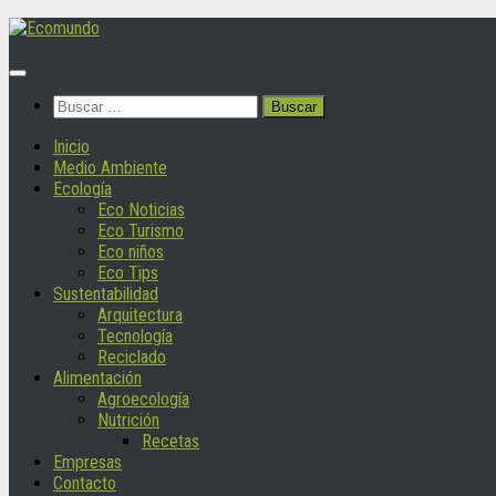
Saltar
al
contenido
Buscar:
Inicio
Medio Ambiente
Ecología
Eco Noticias
Eco Turismo
Eco niños
Eco Tips
Sustentabilidad
Arquitectura
Tecnología
Reciclado
Alimentación
Agroecología
Nutrición
Recetas
Empresas
Contacto