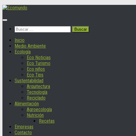
Saltar
al
contenido
Buscar:
Inicio
Medio Ambiente
Ecología
Eco Noticias
Eco Turismo
Eco niños
Eco Tips
Sustentabilidad
Arquitectura
Tecnología
Reciclado
Alimentación
Agroecología
Nutrición
Recetas
Empresas
Contacto