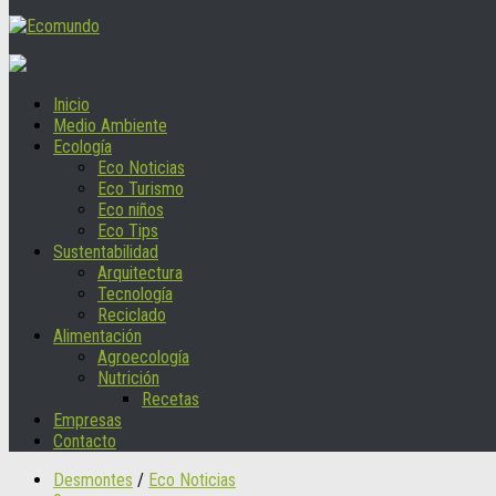
Inicio
Medio Ambiente
Ecología
Eco Noticias
Eco Turismo
Eco niños
Eco Tips
Sustentabilidad
Arquitectura
Tecnología
Reciclado
Alimentación
Agroecología
Nutrición
Recetas
Empresas
Contacto
Desmontes
/
Eco Noticias