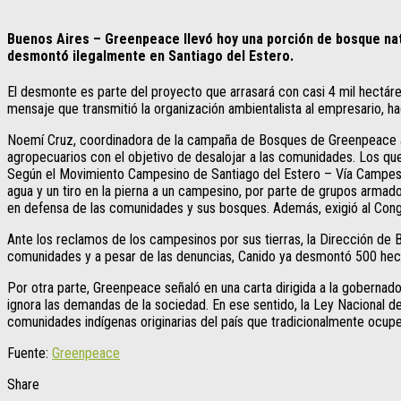
Buenos Aires – Greenpeace llevó hoy una porción de bosque nat
desmontó ilegalmente en Santiago del Estero.
El desmonte es parte del proyecto que arrasará con casi 4 mil hectárea
mensaje que transmitió la organización ambientalista al empresario, hac
Noemí Cruz, coordinadora de la campaña de Bosques de Greenpeace afir
agropecuarios con el objetivo de desalojar a las comunidades. Los qu
Según el Movimiento Campesino de Santiago del Estero – Vía Campesin
agua y un tiro en la pierna a un campesino, por parte de grupos armad
en defensa de las comunidades y sus bosques. Además, exigió al Cong
Ante los reclamos de los campesinos por sus tierras, la Dirección de
comunidades y a pesar de las denuncias, Canido ya desmontó 500 hectár
Por otra parte, Greenpeace señaló en una carta dirigida a la gobernado
ignora las demandas de la sociedad. En ese sentido, la Ley Nacional
comunidades indígenas originarias del país que tradicionalmente ocupe
Fuente:
Greenpeace
Share