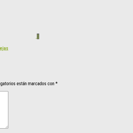
0
ejas
igatorios están marcados con
*