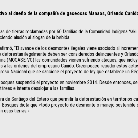
ivo al dueño de la compañía de gaseosas Manaos, Orlando Canido
s de tierras reclamadas por 60 familias de la Comunidad Indígena Yaki C
iendo alusión al slogan de la bebida.
mó, “El avance de los desmontes ilegales viene asociado al incremento
e deforestan ilegalmente deben ser considerados delincuentes y Orlando
a (MOCASE-VC) las comunidades vienen sufriendo ataques, que incluyer
os a las órdenes del empresario Canido. Greenpeace repudió estos actos 
reso Nacional que se sancione el proyecto de ley que establece un Ré
 Bosques suspendió el proyecto en noviembre 2014. Desde entonces, seña
eas e intenta desalojar a las familias.
ra de Santiago del Estero que permitir la deforestación en territorios c
 de Bosques dicta que «todo proyecto de desmonte o manejo sostenible 
n esas tierras.»