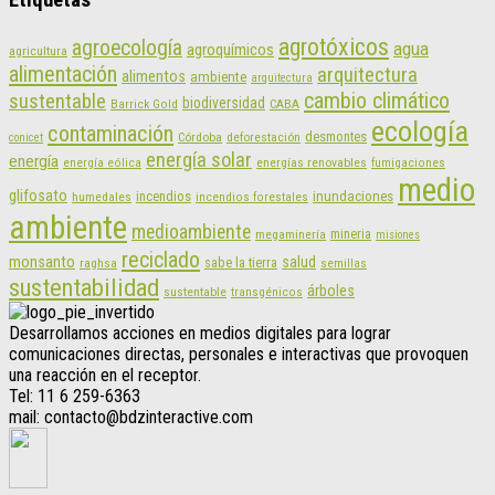
agrotóxicos
agroecología
agua
agroquímicos
agricultura
alimentación
arquitectura
alimentos
ambiente
arquitectura
cambio climático
sustentable
biodiversidad
CABA
Barrick Gold
ecología
contaminación
desmontes
Córdoba
deforestación
conicet
energía solar
energía
energías renovables
energía eólica
fumigaciones
medio
glifosato
incendios
inundaciones
humedales
incendios forestales
ambiente
medioambiente
mineria
megaminería
misiones
reciclado
monsanto
salud
sabe la tierra
raghsa
semillas
sustentabilidad
árboles
sustentable
transgénicos
Desarrollamos acciones en medios digitales para lograr
comunicaciones directas, personales e interactivas que provoquen
una reacción en el receptor.
Tel: 11 6 259-6363
mail: contacto@bdzinteractive.com