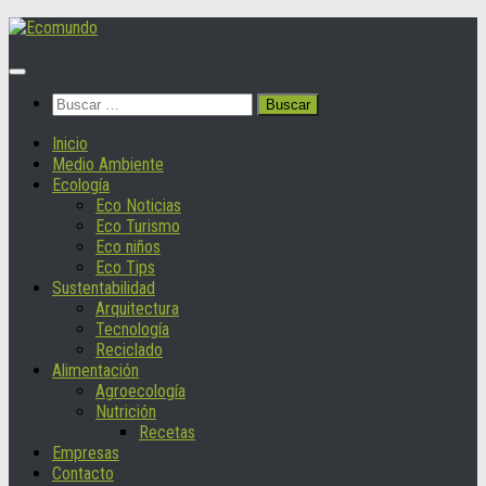
Saltar
al
contenido
Buscar:
Inicio
Medio Ambiente
Ecología
Eco Noticias
Eco Turismo
Eco niños
Eco Tips
Sustentabilidad
Arquitectura
Tecnología
Reciclado
Alimentación
Agroecología
Nutrición
Recetas
Empresas
Contacto