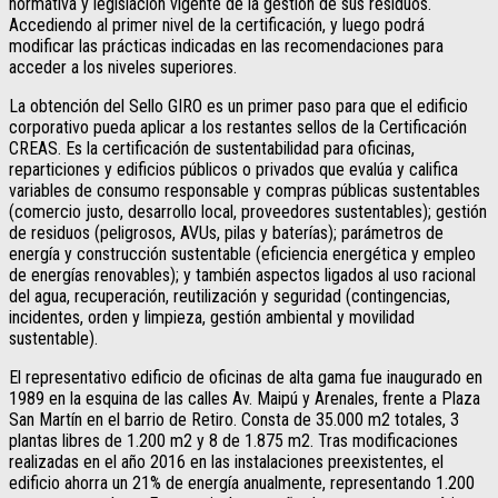
normativa y legislación vigente de la gestión de sus residuos.
Accediendo al primer nivel de la certificación, y luego podrá
modificar las prácticas indicadas en las recomendaciones para
acceder a los niveles superiores.
La obtención del Sello GIRO es un primer paso para que el edificio
corporativo pueda aplicar a los restantes sellos de la Certificación
CREAS. Es la certificación de sustentabilidad para oficinas,
reparticiones y edificios públicos o privados que evalúa y califica
variables de consumo responsable y compras públicas sustentables
(comercio justo, desarrollo local, proveedores sustentables); gestión
de residuos (peligrosos, AVUs, pilas y baterías); parámetros de
energía y construcción sustentable (eficiencia energética y empleo
de energías renovables); y también aspectos ligados al uso racional
del agua, recuperación, reutilización y seguridad (contingencias,
incidentes, orden y limpieza, gestión ambiental y movilidad
sustentable).
El representativo edificio de oficinas de alta gama fue inaugurado en
1989 en la esquina de las calles Av. Maipú y Arenales, frente a Plaza
San Martín en el barrio de Retiro. Consta de 35.000 m2 totales, 3
plantas libres de 1.200 m2 y 8 de 1.875 m2. Tras modificaciones
realizadas en el año 2016 en las instalaciones preexistentes, el
edificio ahorra un 21% de energía anualmente, representando 1.200