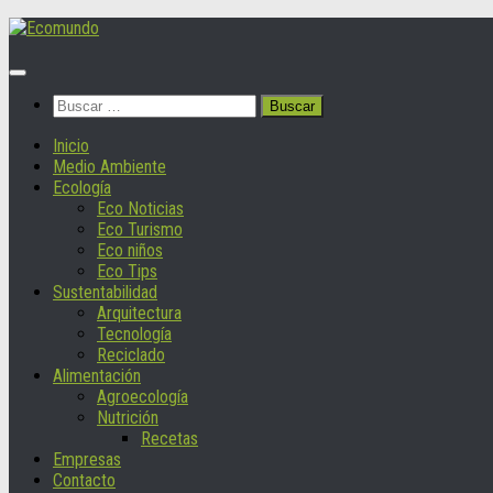
Saltar
al
contenido
Buscar:
Inicio
Medio Ambiente
Ecología
Eco Noticias
Eco Turismo
Eco niños
Eco Tips
Sustentabilidad
Arquitectura
Tecnología
Reciclado
Alimentación
Agroecología
Nutrición
Recetas
Empresas
Contacto