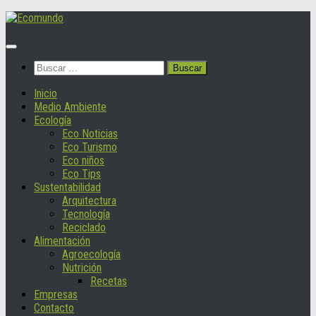
Saltar
al
contenido
Buscar:
Inicio
Medio Ambiente
Ecología
Eco Noticias
Eco Turismo
Eco niños
Eco Tips
Sustentabilidad
Arquitectura
Tecnología
Reciclado
Alimentación
Agroecología
Nutrición
Recetas
Empresas
Contacto