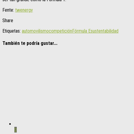
Fente:
twenergy
Share
Etiquetas:
automovilismo
competición
Fórmula E
sustentabilidad
También te podría gustar...
0