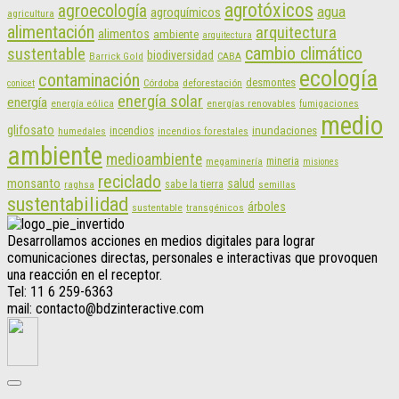
agrotóxicos
agroecología
agua
agroquímicos
agricultura
alimentación
arquitectura
alimentos
ambiente
arquitectura
cambio climático
sustentable
biodiversidad
CABA
Barrick Gold
ecología
contaminación
desmontes
Córdoba
deforestación
conicet
energía solar
energía
energías renovables
energía eólica
fumigaciones
medio
glifosato
incendios
inundaciones
humedales
incendios forestales
ambiente
medioambiente
mineria
megaminería
misiones
reciclado
monsanto
salud
sabe la tierra
raghsa
semillas
sustentabilidad
árboles
sustentable
transgénicos
Desarrollamos acciones en medios digitales para lograr
comunicaciones directas, personales e interactivas que provoquen
una reacción en el receptor.
Tel: 11 6 259-6363
mail: contacto@bdzinteractive.com