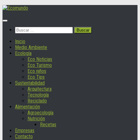
Saltar
al
contenido
Buscar:
Inicio
Medio Ambiente
Ecología
Eco Noticias
Eco Turismo
Eco niños
Eco Tips
Sustentabilidad
Arquitectura
Tecnología
Reciclado
Alimentación
Agroecología
Nutrición
Recetas
Empresas
Contacto