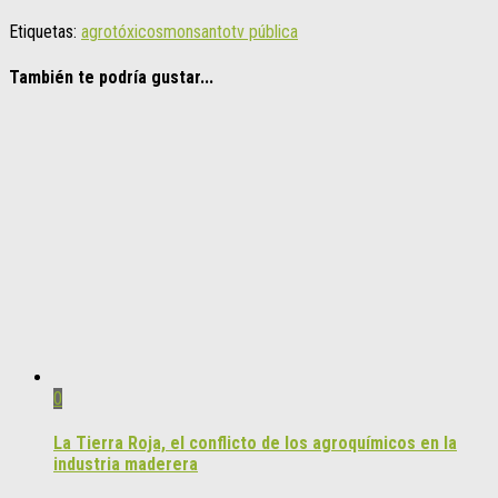
Etiquetas:
agrotóxicos
monsanto
tv pública
También te podría gustar...
0
La Tierra Roja, el conflicto de los agroquímicos en la
industria maderera