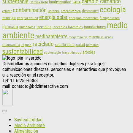
cambio climático
sustentable
biodiversidad
CABA
Barrick Gold
ecología
contaminación
desmontes
Córdoba
deforestación
conicet
energía solar
energía
energías renovables
energía eólica
fumigaciones
medio
glifosato
incendios
inundaciones
humedales
incendios forestales
ambiente
medioambiente
mineria
megaminería
misiones
reciclado
monsanto
salud
sabe la tierra
raghsa
semillas
sustentabilidad
árboles
sustentable
transgénicos
Desarrollamos acciones en medios digitales para lograr
comunicaciones directas, personales e interactivas que provoquen
una reacción en el receptor.
Tel: 11 6 259-6363
mail: contacto@bdzinteractive.com
Sustentabilidad
Medio Ambiente
Alimentación