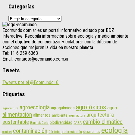
Categorías
Categorías
Ecomundo.com.ar es un portal informativo editado por BDZ
Interactive. Recopila información sobre ecología y medio ambiente
con el objetivo de concientizar y colaborar con la difusión de
acciones que mejoren la vida en nuestro planeta.
Tel: 11 6 259 6363
Email: contacto@ecomundo.com.ar
Tweets
Tweets por el @Ecomundo16.
Etiquetas
agrotóxicos
agroecología
agua
agroquímicos
agricultura
alimentación
arquitectura
alimentos
ambiente
arquitectura
cambio climático
sustentable
biodiversidad
CABA
Barrick Gold
ecología
contaminación
desmontes
Córdoba
deforestación
conicet