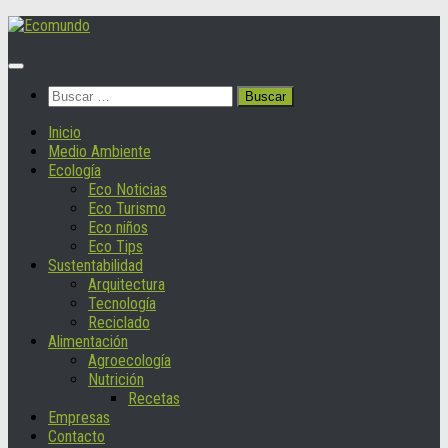
Saltar
al
contenido
Buscar:
Inicio
Medio Ambiente
Ecología
Eco Noticias
Eco Turismo
Eco niños
Eco Tips
Sustentabilidad
Arquitectura
Tecnología
Reciclado
Alimentación
Agroecología
Nutrición
Recetas
Empresas
Contacto