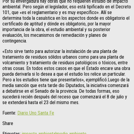
Por su envergadura hay obras que no requieren estudio de impacto
ambiental. Pero según el legislador, eso está tipificado en el Decreto
101, que «es el reglamentario y es muy específico». Allí se
determina toda la casuística en los aspectos donde es obligatorio el
certificado de aptitud y dónde es obligatorio, por la mayor
importancia de la obra, el estudio ambiental y su posterior
evaluación, los mecanismos de remediación y planes de
contingencia.
«Esto sirve tanto para autorizar la instalación de una planta de
tratamiento de residuos sólidos urbanos como para una planta de
volcamiento y tratamiento de residuos patológicos o tóxicos, entre
otras cosas. En todos estos casos en que el Estado encare una obra
pueda derivarla si lo desea a que el estudio los relice un particular.
Pero a los estudios tiene que presentarlos», ejemplificó.Luego de la
media sanción que esta tarde dio Diputados, la iniciativa comenzará
a debatirse en el Senado de la provincia. De todas formas, eso
sucederá recién después del receso que comenzará el 8 de julio y
se extenderá hasta el 23 del mismo mes.
Fuente:
Diario Uno Santa Fe
Share
Etiquetas:
impacto ambiental
medio ambiente