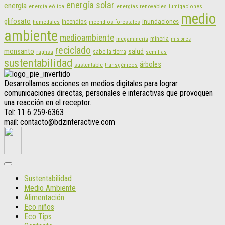
energía solar
energía
energías renovables
energía eólica
fumigaciones
medio
glifosato
incendios
inundaciones
humedales
incendios forestales
ambiente
medioambiente
mineria
megaminería
misiones
reciclado
monsanto
salud
sabe la tierra
raghsa
semillas
sustentabilidad
árboles
sustentable
transgénicos
Desarrollamos acciones en medios digitales para lograr
comunicaciones directas, personales e interactivas que provoquen
una reacción en el receptor.
Tel: 11 6 259-6363
mail: contacto@bdzinteractive.com
Sustentabilidad
Medio Ambiente
Alimentación
Eco niños
Eco Tips