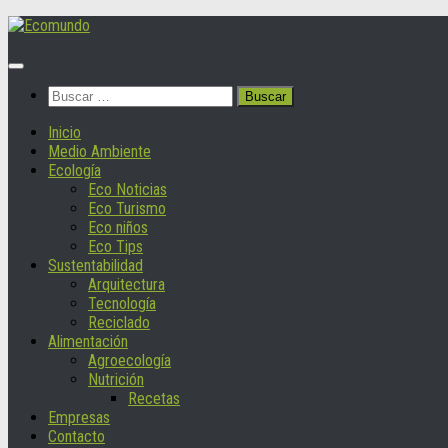
Saltar
al
contenido
Buscar:
Inicio
Medio Ambiente
Ecología
Eco Noticias
Eco Turismo
Eco niños
Eco Tips
Sustentabilidad
Arquitectura
Tecnología
Reciclado
Alimentación
Agroecología
Nutrición
Recetas
Empresas
Contacto