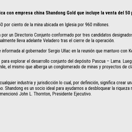
ica con empresa china Shandong Gold que incluye la venta del 50 
 por ciento de la mina ubicada en Iglesia por 960 millones.
ada por un Directorio Conjunto conformado por tres candidatos designado
mente lleva adelante Veladero tras el cierre de la operación.
ue informada al gobernador Sergio Uñac en la reunión que mantuvo con K
para explorar el desarrollo conjunto del depósito Pascua – Lama. Lueg
 y Chile, el mismo que alberga un conglomerado de minas y proyectos de 
lquier industria y jurisdicción lo cual, por definición, significa crear u
Shandong es un socio ideal para ayudarnos a desbloquear la riqueza mine
 mencionó John L. Thornton, Presidente Ejecutivo.