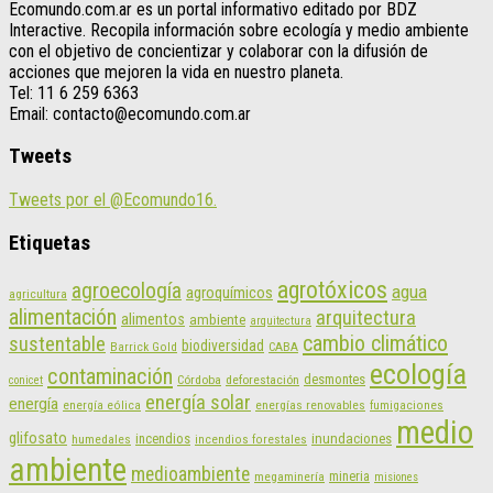
Ecomundo.com.ar es un portal informativo editado por BDZ
Interactive. Recopila información sobre ecología y medio ambiente
con el objetivo de concientizar y colaborar con la difusión de
acciones que mejoren la vida en nuestro planeta.
Tel: 11 6 259 6363
Email: contacto@ecomundo.com.ar
Tweets
Tweets por el @Ecomundo16.
Etiquetas
agrotóxicos
agroecología
agua
agroquímicos
agricultura
alimentación
arquitectura
alimentos
ambiente
arquitectura
cambio climático
sustentable
biodiversidad
CABA
Barrick Gold
ecología
contaminación
desmontes
Córdoba
deforestación
conicet
energía solar
energía
energías renovables
energía eólica
fumigaciones
medio
glifosato
incendios
inundaciones
humedales
incendios forestales
ambiente
medioambiente
mineria
megaminería
misiones