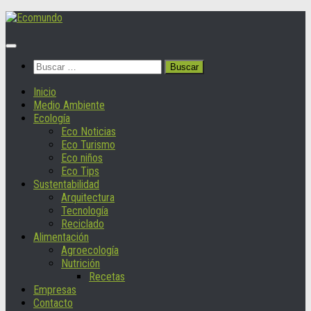
Saltar
al
contenido
Buscar:
Inicio
Medio Ambiente
Ecología
Eco Noticias
Eco Turismo
Eco niños
Eco Tips
Sustentabilidad
Arquitectura
Tecnología
Reciclado
Alimentación
Agroecología
Nutrición
Recetas
Empresas
Contacto