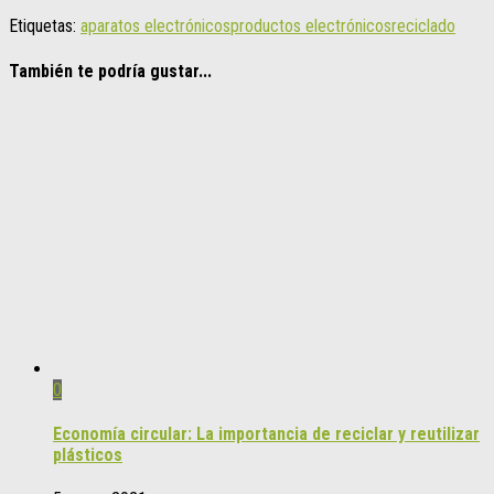
Etiquetas:
aparatos electrónicos
productos electrónicos
reciclado
También te podría gustar...
0
Economía circular: La importancia de reciclar y reutilizar
plásticos