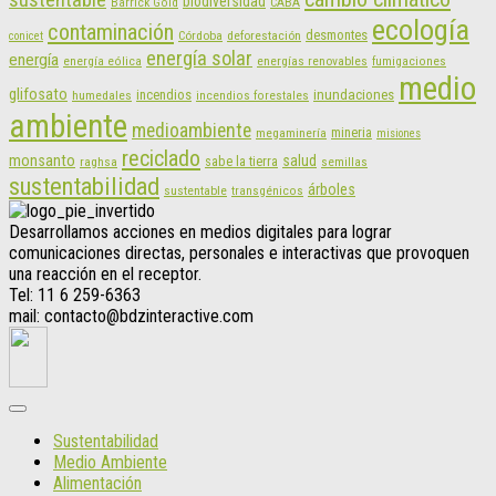
biodiversidad
CABA
Barrick Gold
ecología
contaminación
desmontes
Córdoba
deforestación
conicet
energía solar
energía
energías renovables
energía eólica
fumigaciones
medio
glifosato
incendios
inundaciones
humedales
incendios forestales
ambiente
medioambiente
mineria
megaminería
misiones
reciclado
monsanto
salud
sabe la tierra
raghsa
semillas
sustentabilidad
árboles
sustentable
transgénicos
Desarrollamos acciones en medios digitales para lograr
comunicaciones directas, personales e interactivas que provoquen
una reacción en el receptor.
Tel: 11 6 259-6363
mail: contacto@bdzinteractive.com
Sustentabilidad
Medio Ambiente
Alimentación