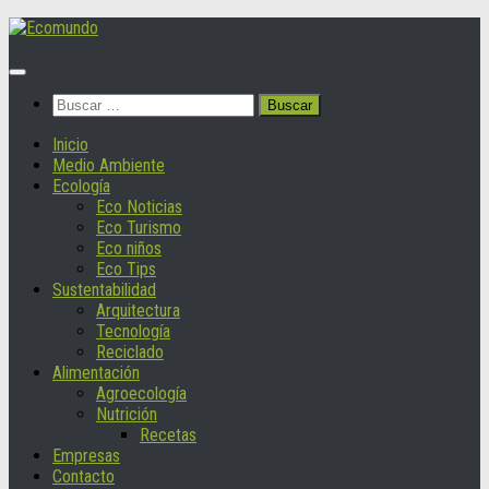
Saltar
al
contenido
Buscar:
Inicio
Medio Ambiente
Ecología
Eco Noticias
Eco Turismo
Eco niños
Eco Tips
Sustentabilidad
Arquitectura
Tecnología
Reciclado
Alimentación
Agroecología
Nutrición
Recetas
Empresas
Contacto