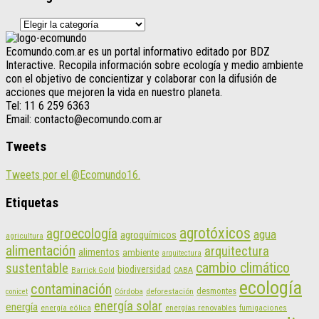
Categorías
Ecomundo.com.ar es un portal informativo editado por BDZ
Interactive. Recopila información sobre ecología y medio ambiente
con el objetivo de concientizar y colaborar con la difusión de
acciones que mejoren la vida en nuestro planeta.
Tel: 11 6 259 6363
Email: contacto@ecomundo.com.ar
Tweets
Tweets por el @Ecomundo16.
Etiquetas
agrotóxicos
agroecología
agua
agroquímicos
agricultura
alimentación
arquitectura
alimentos
ambiente
arquitectura
cambio climático
sustentable
biodiversidad
CABA
Barrick Gold
ecología
contaminación
desmontes
Córdoba
deforestación
conicet
energía solar
energía
energías renovables
energía eólica
fumigaciones