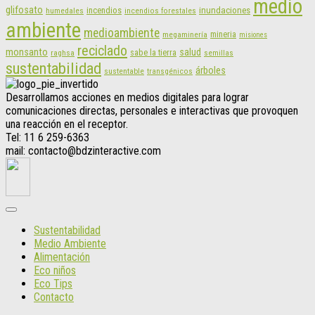
medio
glifosato
incendios
inundaciones
humedales
incendios forestales
ambiente
medioambiente
mineria
megaminería
misiones
reciclado
monsanto
salud
sabe la tierra
raghsa
semillas
sustentabilidad
árboles
sustentable
transgénicos
Desarrollamos acciones en medios digitales para lograr
comunicaciones directas, personales e interactivas que provoquen
una reacción en el receptor.
Tel: 11 6 259-6363
mail: contacto@bdzinteractive.com
Sustentabilidad
Medio Ambiente
Alimentación
Eco niños
Eco Tips
Contacto