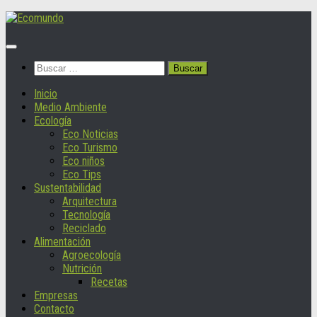
Saltar
al
contenido
Buscar:
Inicio
Medio Ambiente
Ecología
Eco Noticias
Eco Turismo
Eco niños
Eco Tips
Sustentabilidad
Arquitectura
Tecnología
Reciclado
Alimentación
Agroecología
Nutrición
Recetas
Empresas
Contacto