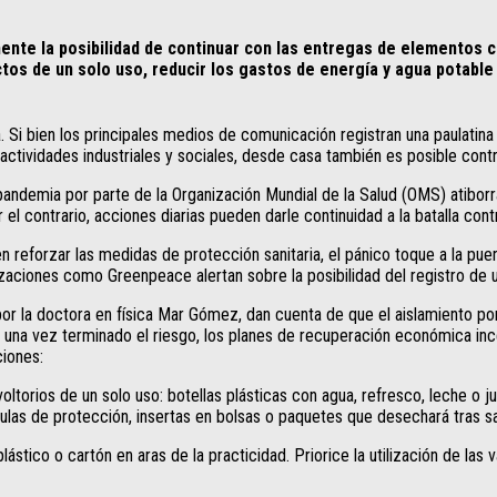
te la posibilidad de continuar con las entregas de elementos cla
os de un solo uso, reducir los gastos de energía y agua potable y
a. Si bien los principales medios de comunicación registran una paulatin
actividades industriales y sociales, desde casa también es posible contr
ndemia por parte de la Organización Mundial de la Salud (OMS) atiborra
 contrario, acciones diarias pueden darle continuidad a la batalla contr
 reforzar las medidas de protección sanitaria, el pánico toque a la pue
izaciones como Greenpeace alertan sobre la posibilidad del registro de
la doctora en física Mar Gómez, dan cuenta de que el aislamiento por 
, una vez terminado el riesgo, los planes de recuperación económica ince
ciones:
voltorios de un solo uso: botellas plásticas con agua, refresco, leche o 
ulas de protección, insertas en bolsas o paquetes que desechará tras sa
lástico o cartón en aras de la practicidad. Priorice la utilización de la