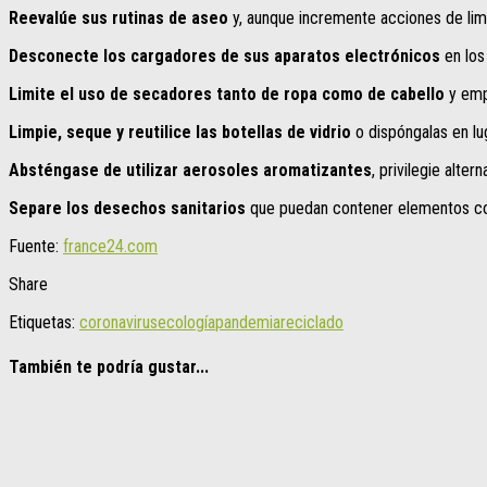
Reevalúe sus rutinas de aseo
y, aunque incremente acciones de limp
Desconecte los cargadores de sus aparatos electrónicos
en los
Limite el uso de secadores tanto de ropa como de cabello
y empl
Limpie, seque y reutilice las botellas de vidrio
o dispóngalas en lu
Absténgase de utilizar aerosoles aromatizantes
, privilegie alte
Separe los desechos sanitarios
que puedan contener elementos con
Fuente:
france24.com
Share
Etiquetas:
coronavirus
ecología
pandemia
reciclado
También te podría gustar...