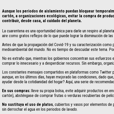
Aunque los periodos de aislamiento puedan bloquear temporalmen
cartón, a organizaciones ecológicas, evitar la compra de product
contribuir, desde casa, al cuidado del planeta.
La cuarentena es una oportunidad única para darle un respiro al planet
aire como gratos reflejos de lo que puede lograr la disminución de las 
Antes de que la propagación del Covid-19 y su caracterización como pa
medioambiental del mundo. No es tiempo de descuidar este tema. Por el
No es extraño que, mientras los gobiernos concentran sus esfuerzos en
comprar lo innecesario y a desperdiciar recursos. Sin embargo, organ
Los constantes mensajes compartidos en plataformas como Twitter por 
aunque, en los últimos días, hayan mejorado las condiciones, dado que
ayudar desde la cotidianidad del hogar? Aquí, una serie de recomenda
En sus compras:
lleve su propia bolsa, evite adquirir productos en en
cartón), absténgase de comprar frutas o verduras recubiertas de pelíc
No sustituya el uso de platos
, cubiertos y vasos por elementos de p
sin derrochar el agua en los periodos de lavado.