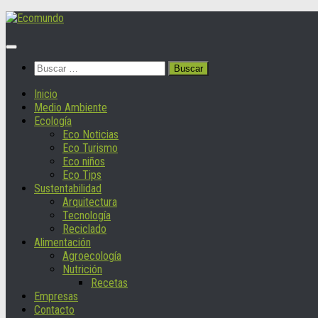
Saltar
al
contenido
Buscar:
Inicio
Medio Ambiente
Ecología
Eco Noticias
Eco Turismo
Eco niños
Eco Tips
Sustentabilidad
Arquitectura
Tecnología
Reciclado
Alimentación
Agroecología
Nutrición
Recetas
Empresas
Contacto