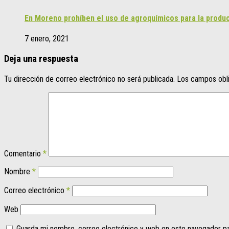
En Moreno prohíben el uso de agroquímicos para la produ
7 enero, 2021
Deja una respuesta
Tu dirección de correo electrónico no será publicada.
Los campos obl
Comentario
*
Nombre
*
Correo electrónico
*
Web
Guarda mi nombre, correo electrónico y web en este navegador p