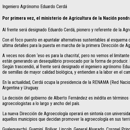
Ingeniero Agrónomo Eduardo Cerdá
Por primera vez, el ministerio de Agricultura de la Nación pond
Al frente será designado Eduardo Cerdá, pionero y referente de la Ag
Con el foco puesto en apuntalar alternativas sustentables al esquema d
ultima detalles para la puesta en marcha de la primera Dirección de A
A veces nos dicen ‘eso es para la chacrita’, pero no vemos el limitan
están generando un desequilibrio provocado por la forma de producir. 
Según trascendió, al frente será designado el ingeniero agrónomo Edu
de semillas de mayor calidad biológica, y entienden a la labor en el 
En la actualidad, Cerdá ocupa la presidencia de la RENAMA (Red Nacio
Argentina y Uruguay.
La decisión del gobierno de Alberto Fernández es inédita en términos d
agroecologistas a lo largo y ancho del país.
La nueva Dirección de Agroecología operará en sintonía con universida
aquellos municipios que decidan promover la agroecología en sus terri
Gualeguaychú, Guaminí, Bolívar, Lincoln, General Alvarado, Coronel Prin