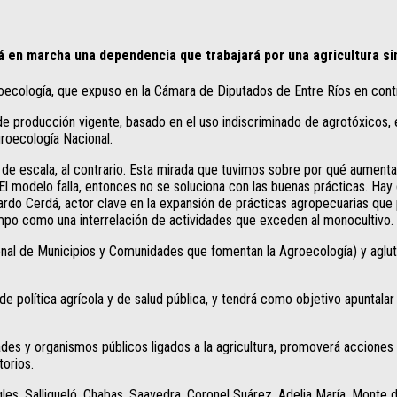
rá en marcha una dependencia que trabajará por una agricultura si
roecología, que expuso en la Cámara de Diputados de Entre Ríos en contr
e producción vigente, basado en el uso indiscriminado de agrotóxicos, e
groecología Nacional.
te de escala, al contrario. Esta mirada que tuvimos sobre por qué aume
El modelo falla, entonces no se soluciona con las buenas prácticas. Ha
ardo Cerdá, actor clave en la expansión de prácticas agropecuarias que
campo como una interrelación de actividades que exceden al monocultivo.
nal de Municipios y Comunidades que fomentan la Agroecología) y agluti
e política agrícola y de salud pública, y tendrá como objetivo apuntala
des y organismos públicos ligados a la agricultura, promoverá acciones 
torios.
gles, Salliqueló, Chabas, Saavedra, Coronel Suárez, Adelia María, Monte 