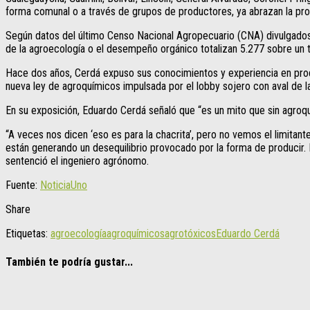
forma comunal o a través de grupos de productores, ya abrazan la produ
Según datos del último Censo Nacional Agropecuario (CNA) divulgados po
de la agroecología o el desempeño orgánico totalizan 5.277 sobre un 
Hace dos años, Cerdá expuso sus conocimientos y experiencia en produ
nueva ley de agroquímicos impulsada por el lobby sojero con aval de l
En su exposición, Eduardo Cerdá señaló que “es un mito que sin agroquí
“A veces nos dicen ‘eso es para la chacrita’, pero no vemos el limita
están generando un desequilibrio provocado por la forma de producir. 
sentenció el ingeniero agrónomo.
Fuente:
NoticiaUno
Share
Etiquetas:
agroecología
agroquímicos
agrotóxicos
Eduardo Cerdá
También te podría gustar...