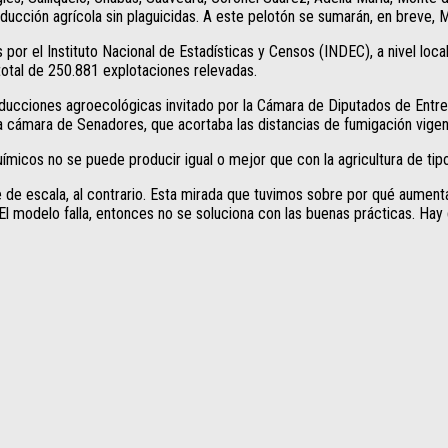
cción agrícola sin plaguicidas. A este pelotón se sumarán, en breve, Mar
r el Instituto Nacional de Estadísticas y Censos (INDEC), a nivel local 
total de 250.881 explotaciones relevadas.
cciones agroecológicas invitado por la Cámara de Diputados de Entre R
a cámara de Senadores, que acortaba las distancias de fumigación vigent
micos no se puede producir igual o mejor que con la agricultura de tipo 
nte de escala, al contrario. Esta mirada que tuvimos sobre por qué aum
El modelo falla, entonces no se soluciona con las buenas prácticas. Hay