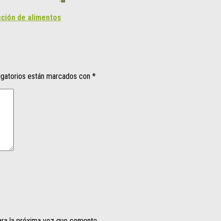
cción de alimentos
igatorios están marcados con
*
ara la próxima vez que comente.