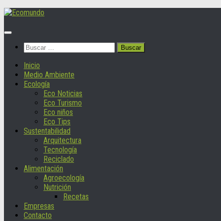
Saltar
al
contenido
Buscar:
Inicio
Medio Ambiente
Ecología
Eco Noticias
Eco Turismo
Eco niños
Eco Tips
Sustentabilidad
Arquitectura
Tecnología
Reciclado
Alimentación
Agroecología
Nutrición
Recetas
Empresas
Contacto