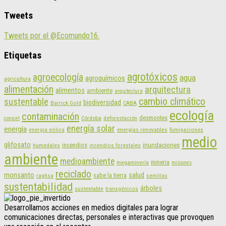
Tweets
Tweets por el @Ecomundo16.
Etiquetas
agrotóxicos
agroecología
agua
agroquímicos
agricultura
alimentación
arquitectura
alimentos
ambiente
arquitectura
cambio climático
sustentable
biodiversidad
CABA
Barrick Gold
ecología
contaminación
desmontes
Córdoba
deforestación
conicet
energía solar
energía
energías renovables
energía eólica
fumigaciones
medio
glifosato
incendios
inundaciones
humedales
incendios forestales
ambiente
medioambiente
mineria
megaminería
misiones
reciclado
monsanto
salud
sabe la tierra
raghsa
semillas
sustentabilidad
árboles
sustentable
transgénicos
Desarrollamos acciones en medios digitales para lograr
comunicaciones directas, personales e interactivas que provoquen