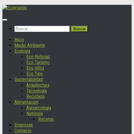
Saltar
al
contenido
Buscar:
Inicio
Medio Ambiente
Ecología
Eco Noticias
Eco Turismo
Eco niños
Eco Tips
Sustentabilidad
Arquitectura
Tecnología
Reciclado
Alimentación
Agroecología
Nutrición
Recetas
Empresas
Contacto