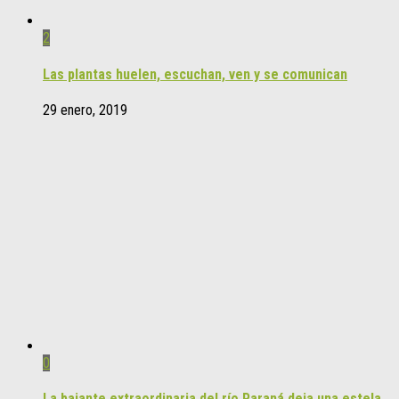
2
Las plantas huelen, escuchan, ven y se comunican
29 enero, 2019
0
La bajante extraordinaria del río Paraná deja una estela