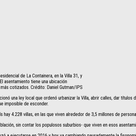
sidencial de La Containera, en la Villa 31, y
. El asentamiento tiene una ubicación
os más cotizados. Crédito: Daniel Gutman/IPS
 una ley local que ordenó urbanizar la Villa, abrir calles, dar títulos
ue imposible de esconder.
s hay 4.228 villas, en las que viven alrededor de 3,5 millones de persona
oblación, sin contar los populosos suburbios- que viven en esos asentam
nzó a ejecutarse en 2016 y hoy va cambiando pausadamente la fisonomía