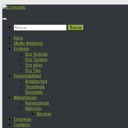
Saltar
al
contenido
Buscar:
Inicio
Medio Ambiente
Ecología
Eco Noticias
Eco Turismo
Eco niños
Eco Tips
Sustentabilidad
Arquitectura
Tecnología
Reciclado
Alimentación
Agroecología
Nutrición
Recetas
Empresas
Contacto