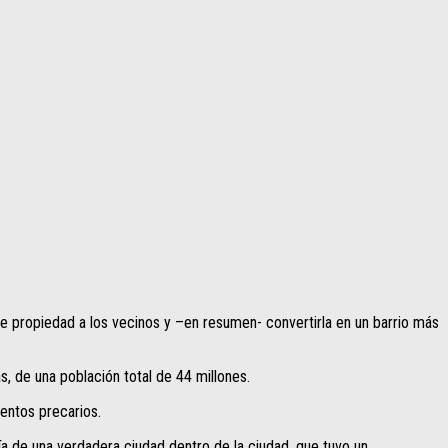
 de propiedad a los vecinos y –en resumen- convertirla en un barrio más
s, de una población total de 44 millones.
ientos precarios.
 de una verdadera ciudad dentro de la ciudad, que tuvo un