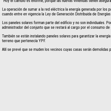
“Hoy el cambio es enorme, porque las nuevas viviendas tienen asegurad
La operación de sumar a la red eléctrica la energía generada por los 
cuando entre en vigencia la Ley de Generación Distribuida de Energí
Los paneles solares forman parte del edificio y no son individuales. P
administrador del conjunto que se restará al cargo por el consumo de 
También se están instalando paneles solares para garantizar la energía
terreno que pertenecía YPF.
Allí se prevé que se muden los vecinos cuyas casas serán demolidas pa