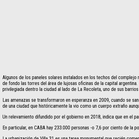
Algunos de los paneles solares instalados en los techos del complejo re
de fondo las torres del área de lujosas oficinas de la capital argentina
privilegiada dentro la ciudad al lado de La Recoleta, uno de sus barri
Las amenazas se transformaron en esperanza en 2009, cuando se sancionó
de una ciudad que históricamente la vio como un cuerpo extraño aunq
Un relevamiento difundido por el gobierno en 2018, indica que en el paí
En particular, en CABA hay 233.000 personas -o 7,6 por ciento de la p
La urbanización de Villa 31 es una tarea monumental que recién come