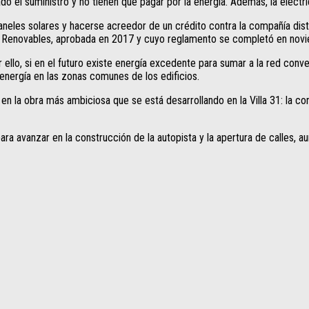
o el suministro y no tienen que pagar por la energía. Además, la electri
paneles solares y hacerse acreedor de un crédito contra la compañía dis
as Renovables, aprobada en 2017 y cuyo reglamento se completó en nov
or ello, si en el futuro existe energía excedente para sumar a la red con
energía en las zonas comunes de los edificios.
 en la obra más ambiciosa que se está desarrollando en la Villa 31: la c
ra avanzar en la construcción de la autopista y la apertura de calles, 