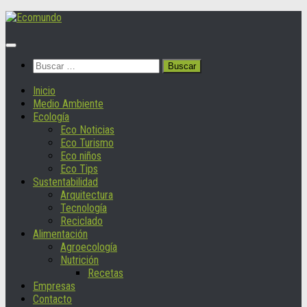
Saltar
al
contenido
Buscar:
Inicio
Medio Ambiente
Ecología
Eco Noticias
Eco Turismo
Eco niños
Eco Tips
Sustentabilidad
Arquitectura
Tecnología
Reciclado
Alimentación
Agroecología
Nutrición
Recetas
Empresas
Contacto