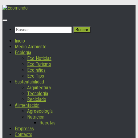
Saltar
al
contenido
Buscar:
Inicio
Medio Ambiente
Ecología
Eco Noticias
Eco Turismo
Eco niños
Eco Tips
Sustentabilidad
Arquitectura
Tecnología
Reciclado
Alimentación
Agroecología
Nutrición
Recetas
Empresas
Contacto