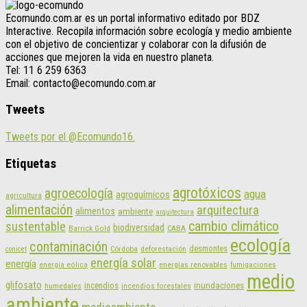
Ecomundo.com.ar es un portal informativo editado por BDZ
Interactive. Recopila información sobre ecología y medio ambiente
con el objetivo de concientizar y colaborar con la difusión de
acciones que mejoren la vida en nuestro planeta.
Tel: 11 6 259 6363
Email: contacto@ecomundo.com.ar
Tweets
Tweets por el @Ecomundo16.
Etiquetas
agrotóxicos
agroecología
agua
agroquímicos
agricultura
alimentación
arquitectura
alimentos
ambiente
arquitectura
cambio climático
sustentable
biodiversidad
CABA
Barrick Gold
ecología
contaminación
desmontes
Córdoba
deforestación
conicet
energía solar
energía
energías renovables
energía eólica
fumigaciones
medio
glifosato
incendios
inundaciones
humedales
incendios forestales
ambiente