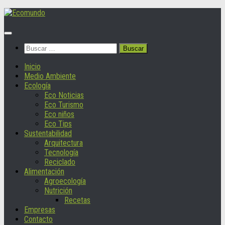
Saltar
al
contenido
Buscar:
Inicio
Medio Ambiente
Ecología
Eco Noticias
Eco Turismo
Eco niños
Eco Tips
Sustentabilidad
Arquitectura
Tecnología
Reciclado
Alimentación
Agroecología
Nutrición
Recetas
Empresas
Contacto