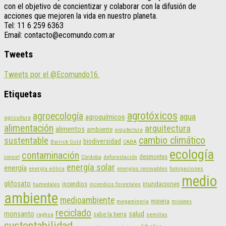
con el objetivo de concientizar y colaborar con la difusión de
acciones que mejoren la vida en nuestro planeta.
Tel: 11 6 259 6363
Email: contacto@ecomundo.com.ar
Tweets
Tweets por el @Ecomundo16.
Etiquetas
agrotóxicos
agroecología
agua
agroquímicos
agricultura
alimentación
arquitectura
alimentos
ambiente
arquitectura
cambio climático
sustentable
biodiversidad
CABA
Barrick Gold
ecología
contaminación
desmontes
Córdoba
deforestación
conicet
energía solar
energía
energías renovables
energía eólica
fumigaciones
medio
glifosato
incendios
inundaciones
humedales
incendios forestales
ambiente
medioambiente
mineria
megaminería
misiones
reciclado
monsanto
salud
sabe la tierra
raghsa
semillas
sustentabilidad