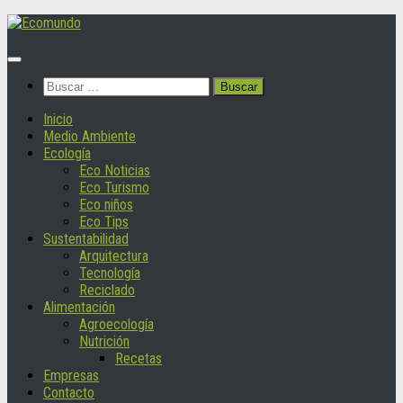
Saltar
al
contenido
Buscar:
Inicio
Medio Ambiente
Ecología
Eco Noticias
Eco Turismo
Eco niños
Eco Tips
Sustentabilidad
Arquitectura
Tecnología
Reciclado
Alimentación
Agroecología
Nutrición
Recetas
Empresas
Contacto