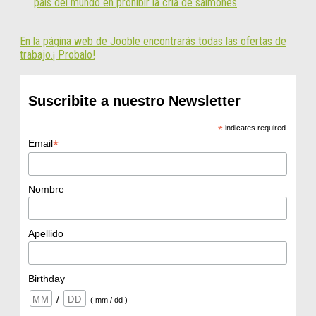
país del mundo en prohibir la cría de salmones
En la página web de Jooble encontrarás todas las ofertas de
trabajo.¡ Probalo!
Suscribite a nuestro Newsletter
*
indicates required
*
Email
Nombre
Apellido
Birthday
/
( mm / dd )