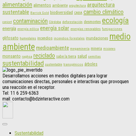
alimentación
arquitectura
alimentos
ambiente
arquitectura
cambio climático
sustentable
biodiversidad
CABA
Barrick Gold
ecología
contaminación
desmontes
Córdoba
deforestación
conicet
energía solar
energía
energías renovables
energía eólica
fumigaciones
medio
glifosato
incendios
inundaciones
humedales
incendios forestales
ambiente
medioambiente
mineria
megaminería
misiones
reciclado
monsanto
salud
sabe la tierra
raghsa
semillas
sustentabilidad
árboles
sustentable
transgénicos
Desarrollamos acciones en medios digitales para lograr
comunicaciones directas, personales e interactivas que provoquen
una reacción en el receptor.
Tel: 11 6 259-6363
mail: contacto@bdzinteractive.com
Sustentabilidad