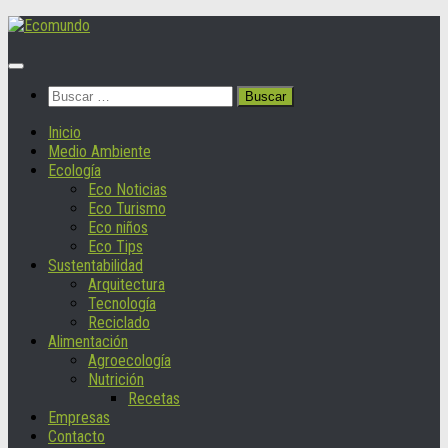
Saltar
al
contenido
Buscar:
Inicio
Medio Ambiente
Ecología
Eco Noticias
Eco Turismo
Eco niños
Eco Tips
Sustentabilidad
Arquitectura
Tecnología
Reciclado
Alimentación
Agroecología
Nutrición
Recetas
Empresas
Contacto