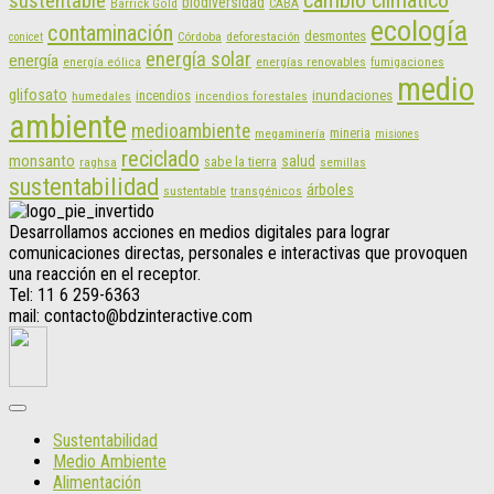
sustentable
biodiversidad
CABA
Barrick Gold
ecología
contaminación
desmontes
Córdoba
deforestación
conicet
energía solar
energía
energías renovables
energía eólica
fumigaciones
medio
glifosato
incendios
inundaciones
humedales
incendios forestales
ambiente
medioambiente
mineria
megaminería
misiones
reciclado
monsanto
salud
sabe la tierra
raghsa
semillas
sustentabilidad
árboles
sustentable
transgénicos
Desarrollamos acciones en medios digitales para lograr
comunicaciones directas, personales e interactivas que provoquen
una reacción en el receptor.
Tel: 11 6 259-6363
mail: contacto@bdzinteractive.com
Sustentabilidad
Medio Ambiente
Alimentación