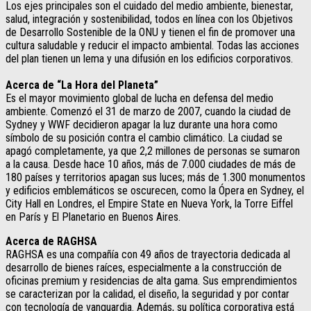
Los ejes principales son el cuidado del medio ambiente, bienestar,
salud, integración y sostenibilidad, todos en línea con los Objetivos
de Desarrollo Sostenible de la ONU y tienen el fin de promover una
cultura saludable y reducir el impacto ambiental. Todas las acciones
del plan tienen un lema y una difusión en los edificios corporativos.
Acerca de “La Hora del Planeta”
Es el mayor movimiento global de lucha en defensa del medio
ambiente. Comenzó el 31 de marzo de 2007, cuando la ciudad de
Sydney y WWF decidieron apagar la luz durante una hora como
símbolo de su posición contra el cambio climático. La ciudad se
apagó completamente, ya que 2,2 millones de personas se sumaron
a la causa. Desde hace 10 años, más de 7.000 ciudades de más de
180 países y territorios apagan sus luces; más de 1.300 monumentos
y edificios emblemáticos se oscurecen, como la Ópera en Sydney, el
City Hall en Londres, el Empire State en Nueva York, la Torre Eiffel
en París y El Planetario en Buenos Aires.
Acerca de RAGHSA
RAGHSA es una compañía con 49 años de trayectoria dedicada al
desarrollo de bienes raíces, especialmente a la construcción de
oficinas premium y residencias de alta gama. Sus emprendimientos
se caracterizan por la calidad, el diseño, la seguridad y por contar
con tecnología de vanguardia. Además, su política corporativa está