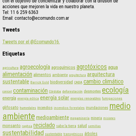
con el objetivo de concientizar y colaborar con la difusión de
acciones que mejoren la vida en nuestro planeta.
Tel: 11 6 259 6363
Email: contacto@ecomundo.com.ar
Tweets
Tweets por el @Ecomundo16.
Etiquetas
agrotóxicos
agroecología
agua
agroquímicos
agricultura
alimentación
arquitectura
alimentos
ambiente
arquitectura
cambio climático
sustentable
biodiversidad
CABA
Barrick Gold
ecología
contaminación
desmontes
Córdoba
deforestación
conicet
energía solar
energía
energías renovables
energía eólica
fumigaciones
medio
glifosato
incendios
inundaciones
humedales
incendios forestales
ambiente
medioambiente
mineria
megaminería
misiones
reciclado
monsanto
salud
sabe la tierra
raghsa
semillas
sustentabilidad
árboles
sustentable
transgénicos