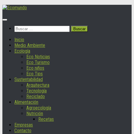
Saltar
al
contenido
Buscar:
Inicio
Medio Ambiente
Ecología
Eco Noticias
Eco Turismo
Eco niños
Eco Tips
Sustentabilidad
Arquitectura
Tecnología
Reciclado
Alimentación
Agroecología
Nutrición
Recetas
Empresas
Contacto