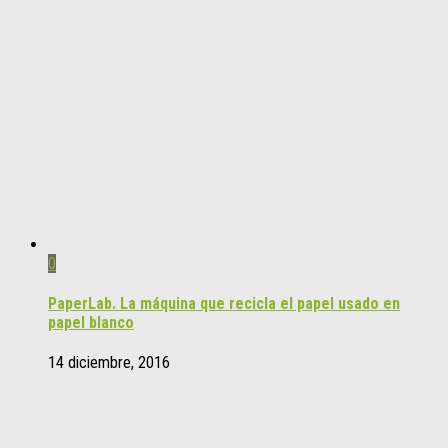
0
PaperLab. La máquina que recicla el papel usado en
papel blanco
14 diciembre, 2016