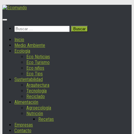
Saltar
al
contenido
Buscar:
Inicio
Medio Ambiente
Ecología
Eco Noticias
Eco Turismo
Eco niños
Eco Tips
Sustentabilidad
Arquitectura
Tecnología
Reciclado
Alimentación
Agroecología
Nutrición
Recetas
Empresas
Contacto