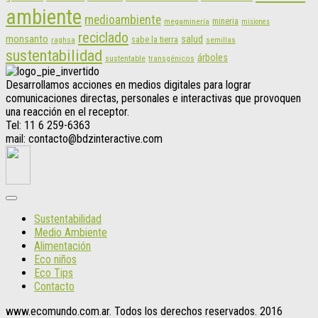
ambiente
medioambiente
mineria
megaminería
misiones
reciclado
monsanto
salud
sabe la tierra
raghsa
semillas
sustentabilidad
árboles
sustentable
transgénicos
Desarrollamos acciones en medios digitales para lograr
comunicaciones directas, personales e interactivas que provoquen
una reacción en el receptor.
Tel: 11 6 259-6363
mail: contacto@bdzinteractive.com
Sustentabilidad
Medio Ambiente
Alimentación
Eco niños
Eco Tips
Contacto
www.ecomundo.com.ar. Todos los derechos reservados. 2016