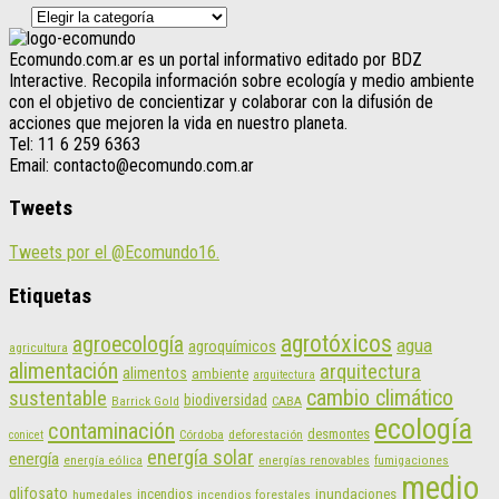
Categorías
Ecomundo.com.ar es un portal informativo editado por BDZ
Interactive. Recopila información sobre ecología y medio ambiente
con el objetivo de concientizar y colaborar con la difusión de
acciones que mejoren la vida en nuestro planeta.
Tel: 11 6 259 6363
Email: contacto@ecomundo.com.ar
Tweets
Tweets por el @Ecomundo16.
Etiquetas
agrotóxicos
agroecología
agua
agroquímicos
agricultura
alimentación
arquitectura
alimentos
ambiente
arquitectura
cambio climático
sustentable
biodiversidad
CABA
Barrick Gold
ecología
contaminación
desmontes
Córdoba
deforestación
conicet
energía solar
energía
energías renovables
energía eólica
fumigaciones
medio
glifosato
incendios
inundaciones
humedales
incendios forestales