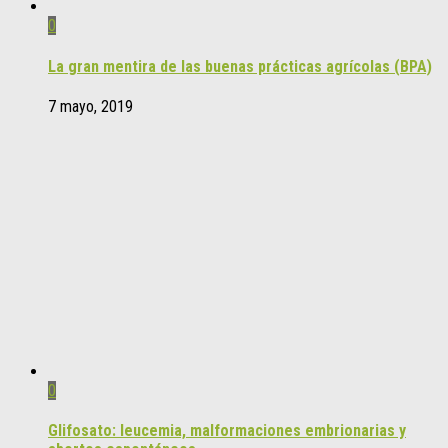
0
La gran mentira de las buenas prácticas agrícolas (BPA)
7 mayo, 2019
0
Glifosato: leucemia, malformaciones embrionarias y