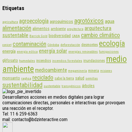
Etiquetas
agrotóxicos
agroecología
agua
agroquímicos
agricultura
alimentación
arquitectura
alimentos
ambiente
arquitectura
cambio climático
sustentable
biodiversidad
CABA
Barrick Gold
ecología
contaminación
desmontes
Córdoba
deforestación
conicet
energía solar
energía
energías renovables
energía eólica
fumigaciones
medio
glifosato
incendios
inundaciones
humedales
incendios forestales
ambiente
medioambiente
mineria
megaminería
misiones
reciclado
monsanto
salud
sabe la tierra
raghsa
semillas
sustentabilidad
árboles
sustentable
transgénicos
Desarrollamos acciones en medios digitales para lograr
comunicaciones directas, personales e interactivas que provoquen
una reacción en el receptor.
Tel: 11 6 259-6363
mail: contacto@bdzinteractive.com