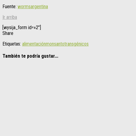
Fuente:
wormsargentina
Ir arriba
[wysija_form id=»2″]
Share
Etiquetas:
alimentación
monsanto
transgénicos
También te podría gustar...