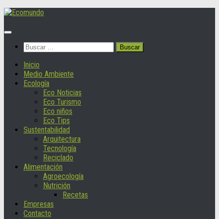
Saltar
al
contenido
Buscar:
Inicio
Medio Ambiente
Ecología
Eco Noticias
Eco Turismo
Eco niños
Eco Tips
Sustentabilidad
Arquitectura
Tecnología
Reciclado
Alimentación
Agroecología
Nutrición
Recetas
Empresas
Contacto