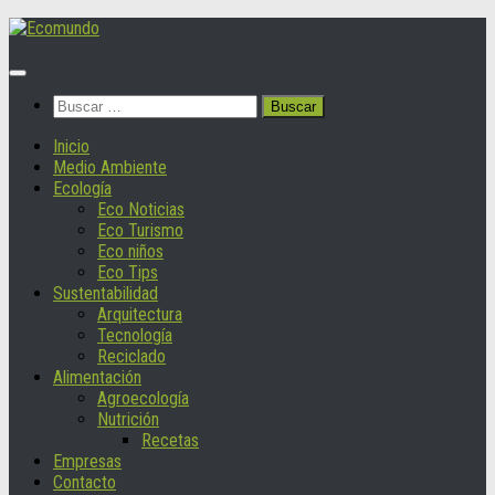
Saltar
al
contenido
Buscar:
Inicio
Medio Ambiente
Ecología
Eco Noticias
Eco Turismo
Eco niños
Eco Tips
Sustentabilidad
Arquitectura
Tecnología
Reciclado
Alimentación
Agroecología
Nutrición
Recetas
Empresas
Contacto