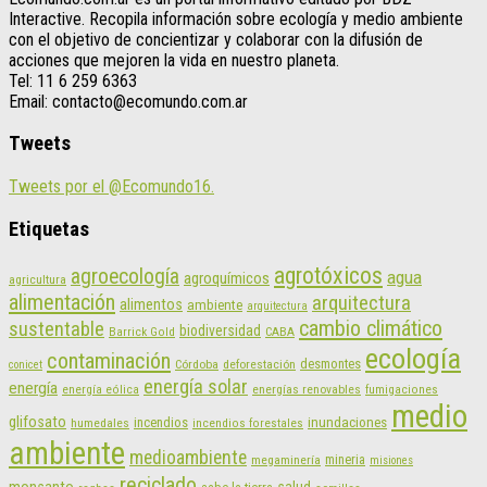
Interactive. Recopila información sobre ecología y medio ambiente
con el objetivo de concientizar y colaborar con la difusión de
acciones que mejoren la vida en nuestro planeta.
Tel: 11 6 259 6363
Email: contacto@ecomundo.com.ar
Tweets
Tweets por el @Ecomundo16.
Etiquetas
agrotóxicos
agroecología
agua
agroquímicos
agricultura
alimentación
arquitectura
alimentos
ambiente
arquitectura
cambio climático
sustentable
biodiversidad
CABA
Barrick Gold
ecología
contaminación
desmontes
Córdoba
deforestación
conicet
energía solar
energía
energías renovables
energía eólica
fumigaciones
medio
glifosato
incendios
inundaciones
humedales
incendios forestales
ambiente
medioambiente
mineria
megaminería
misiones
reciclado
salud