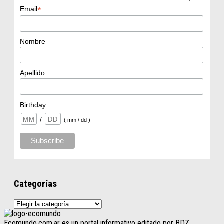
*
Email
Nombre
Apellido
Birthday
/
( mm / dd )
Categorías
Categorías
Ecomundo.com.ar es un portal informativo editado por BDZ