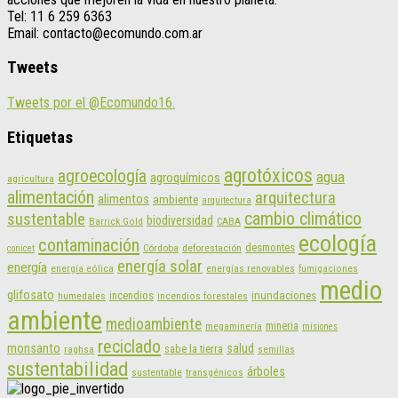
Tel: 11 6 259 6363
Email: contacto@ecomundo.com.ar
Tweets
Tweets por el @Ecomundo16.
Etiquetas
agrotóxicos
agroecología
agua
agroquímicos
agricultura
alimentación
arquitectura
alimentos
ambiente
arquitectura
cambio climático
sustentable
biodiversidad
CABA
Barrick Gold
ecología
contaminación
desmontes
Córdoba
deforestación
conicet
energía solar
energía
energías renovables
energía eólica
fumigaciones
medio
glifosato
incendios
inundaciones
humedales
incendios forestales
ambiente
medioambiente
mineria
megaminería
misiones
reciclado
monsanto
salud
sabe la tierra
raghsa
semillas
sustentabilidad
árboles
sustentable
transgénicos