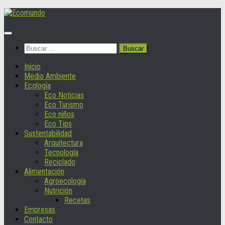
Saltar
al
contenido
Buscar:
Inicio
Medio Ambiente
Ecología
Eco Noticias
Eco Turismo
Eco niños
Eco Tips
Sustentabilidad
Arquitectura
Tecnología
Reciclado
Alimentación
Agroecología
Nutrición
Recetas
Empresas
Contacto