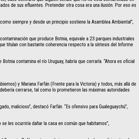
cuados de sus efluentes. Pretender otra cosa era una ilusión. Por eso es
l como siempre y desde un principio sostiene la Asamblea Ambiental”,
contaminación que produce Botnia, equivale a 23 parques industriales
e titulan con bastante coherencia respecto a la síntesis del Informe
otnia contamina el río Uruguay, habría que cerrarla. “Ahora es oficial
mos) y Mariana Farfán (Frente para la Victoria) y todos, más allá de
a debería cerrarse, tal como lo prometieron las máximas autoridades
ado, malicioso”, destacó Farfán. “Es ofensivo para Gualeguaychú”,
se les ocurriría dañar la casa en común que habitamos”,