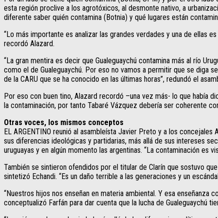
esta región proclive a los agrotóxicos, al desmonte nativo, a urbanizac
diferente saber quién contamina (Botnia) y qué lugares están contamin
“Lo más importante es analizar las grandes verdades y una de ellas e
recordó Alazard.
“La gran mentira es decir que Gualeguaychú contamina más al río Urug
como el de Gualeguaychú. Por eso no vamos a permitir que se diga seme
de la CARU que se ha conocido en las últimas horas”, redundó el asamb
Por eso con buen tino, Alazard recordó –una vez más- lo que había dich
la contaminación, por tanto Tabaré Vázquez debería ser coherente co
Otras voces, los mismos conceptos
EL ARGENTINO reunió al asambleísta Javier Preto y a los concejales 
sus diferencias ideológicas y partidarias, más allá de sus intereses s
uruguayas y en algún momento las argentinas. “La contaminación es vis
También se sintieron ofendidos por el titular de Clarín que sostuvo q
sintetizó Echandi. “Es un daño terrible a las generaciones y un escánda
“Nuestros hijos nos enseñan en materia ambiental. Y esa enseñanza co
conceptualizó Farfán para dar cuenta que la lucha de Gualeguaychú tie