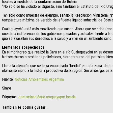
hechas a medida de la contaminación de Botnia.
“No sólo se ha violado el Digesto, sino también el Estatuto del Río Urug
Tan sólo como muestra de ejemplo, señaló la Resolución Ministerial N° 
temperatura máxima de vertido del efluente líquido industrial de Botnia
Gualeguaychú está más movilizada que nunca. Ahora que se sabe (con me
cuenta la indiferencia de los gobiernos pasados y actuales frente a 
que se avasallen sus derechos a la salud y a vivir en un ambiente sano.
Elementos sospechosos
En el monitoreo que realizó la Caru en el río Gualeguaychú en su desemb
hidrocarburos aromáticos policíclicos, hidrocarburos del petróleo, hier
Llama la atención que se haya encontrado “berilio” en esta zona, dado 
elemento ajeno a la historia productiva de la región. Sin embargo, está
Fuente:
Noticias Ambientales Argentina
Share
Etiquetas:
contaminación
río uruguay
upm botnia
También te podría gustar...