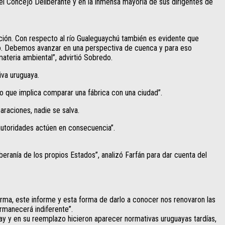
n el Concejo Deliberante y en la inmensa mayoría de sus dirigentes de
ción. Con respecto al río Gualeguaychú también es evidente que
plo. Debemos avanzar en una perspectiva de cuenca y para eso
ateria ambiental”, advirtió Sobredo.
iva uruguaya.
 que implica comparar una fábrica con una ciudad”.
raciones, nadie se salva.
 autoridades actúen en consecuencia”.
anía de los propios Estados”, analizó Farfán para dar cuenta del
 forma, este informe y esta forma de darlo a conocer nos renovaron las
rmanecerá indiferente”.
ay y en su reemplazo hicieron aparecer normativas uruguayas tardías,