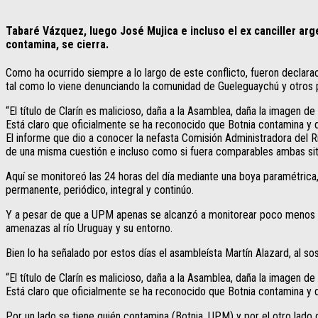
Tabaré Vázquez, luego José Mujica e incluso el ex canciller ar
contamina, se cierra.
Como ha ocurrido siempre a lo largo de este conflicto, fueron declarac
tal como lo viene denunciando la comunidad de Gueleguaychú y otros 
“El título de Clarín es malicioso, daña a la Asamblea, daña la imagen de
Está claro que oficialmente se ha reconocido que Botnia contamina y
El informe que dio a conocer la nefasta Comisión Administradora del R
de una misma cuestión e incluso como si fuera comparables ambas si
Aquí se monitoreó las 24 horas del día mediante una boya paramétrica,
permanente, periódico, integral y continúo.
Y a pesar de que a UPM apenas se alcanzó a monitorear poco menos del
amenazas al río Uruguay y su entorno.
Bien lo ha señalado por estos días el asambleísta Martín Alazard, al 
“El título de Clarín es malicioso, daña a la Asamblea, daña la imagen de
Está claro que oficialmente se ha reconocido que Botnia contamina y
Por un lado se tiene quién contamina (Botnia, UPM) y por el otro lado