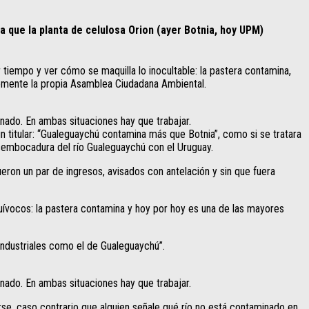
 que la planta de celulosa Orion (ayer Botnia, hoy UPM)
 tiempo y ver cómo se maquilla lo inocultable: la pastera contamina,
emente la propia Asamblea Ciudadana Ambiental.
ado. En ambas situaciones hay que trabajar.
 titular: “Gualeguaychú contamina más que Botnia”, como si se tratara
embocadura del río Gualeguaychú con el Uruguay.
ron un par de ingresos, avisados con antelación y sin que fuera
uívocos: la pastera contamina y hoy por hoy es una de las mayores
industriales como el de Gualeguaychú”.
ado. En ambas situaciones hay que trabajar.
rse, caso contrario que alguien señale qué río no está contaminado en