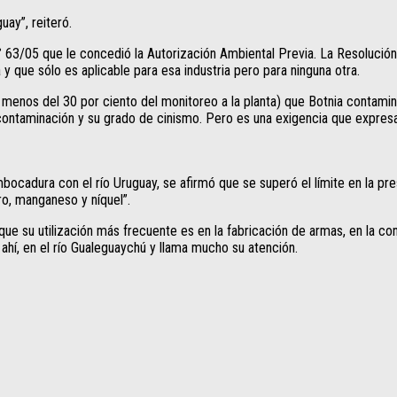
uay”, reiteró.
63/05 que le concedió la Autorización Ambiental Previa. La Resolución M
 y que sólo es aplicable para esa industria pero para ninguna otra.
nos del 30 por ciento del monitoreo a la planta) que Botnia contamina, 
la contaminación y su grado de cinismo. Pero es una exigencia que expre
ocadura con el río Uruguay, se afirmó que se superó el límite en la prese
ro, manganeso y níquel”.
que su utilización más frecuente es en la fabricación de armas, en la co
 ahí, en el río Gualeguaychú y llama mucho su atención.