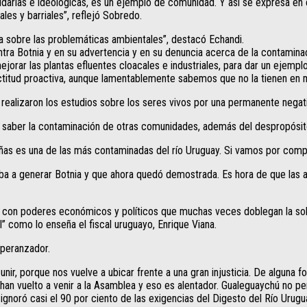
artidarias e ideológicas, es un ejemplo de comunidad. Y así se expresa e
ales y barriales”, reflejó Sobredo.
a sobre las problemáticas ambientales”, destacó Echandi.
ntra Botnia y en su advertencia y en su denuncia acerca de la contamina
jorar las plantas efluentes cloacales e industriales, para dar un ejem
ctitud proactiva, aunque lamentablemente sabemos que no la tienen en m
realizaron los estudios sobre los seres vivos por una permanente negat
s saber la contaminación de otras comunidades, además del despropósito
añas es una de las más contaminadas del río Uruguay. Si vamos por compa
 iba a generar Botnia y que ahora quedó demostrada. Es hora de que las
on poderes económicos y políticos que muchas veces doblegan la sober
 como lo enseña el fiscal uruguayo, Enrique Viana.
speranzador.
unir, porque nos vuelve a ubicar frente a una gran injusticia. De alguna
han vuelto a venir a la Asamblea y eso es alentador. Gualeguaychú no pe
noró casi el 90 por ciento de las exigencias del Digesto del Río Urugu