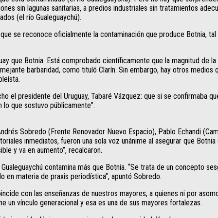
iones sin lagunas sanitarias, a predios industriales sin tratamientos ade
ados (el río Gualeguaychú).
s que se reconoce oficialmente la contaminación que produce Botnia, ta
uay que Botnia. Está comprobado científicamente que la magnitud de la 
jante barbaridad, como tituló Clarín. Sin embargo, hay otros medios qu
leísta.
o el presidente del Uruguay, Tabaré Vázquez: que si se confirmaba que B
n lo que sostuvo públicamente”.
Andrés Sobredo (Frente Renovador Nuevo Espacio), Pablo Echandi (Cambie
ectoriales inmediatos, fueron una sola voz unánime al asegurar que Botni
ible y va en aumento”, recalcaron.
ue Gualeguaychú contamina más que Botnia. “Se trata de un concepto sesg
lo en materia de praxis periodística”, apuntó Sobredo.
incide con las enseñanzas de nuestros mayores, a quienes ni por asomo 
ne un vínculo generacional y esa es una de sus mayores fortalezas.