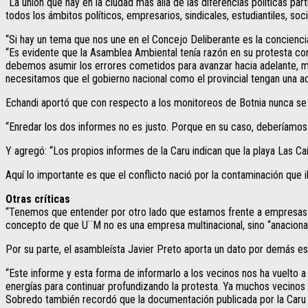
“La unión que hay en la ciudad más allá de las diferencias políticas p
todos los ámbitos políticos, empresarios, sindicales, estudiantiles, soci
“Si hay un tema que nos une en el Concejo Deliberante es la concienci
“Es evidente que la Asamblea Ambiental tenía razón en su protesta co
debemos asumir los errores cometidos para avanzar hacia adelante, me
necesitamos que el gobierno nacional como el provincial tengan una a
Echandi aportó que con respecto a los monitoreos de Botnia nunca se 
“Enredar los dos informes no es justo. Porque en su caso, deberíamo
Y agregó: “Los propios informes de la Caru indican que la playa Las C
Aquí lo importante es que el conflicto nació por la contaminación que
Otras críticas
“Tenemos que entender por otro lado que estamos frente a empresas c
concepto de que U¨M no es una empresa multinacional, sino “anacional”
Por su parte, el asambleísta Javier Preto aporta un dato por demás e
“Este informe y esta forma de informarlo a los vecinos nos ha vuelto a 
energías para continuar profundizando la protesta. Ya muchos vecinos 
Sobredo también recordó que la documentación publicada por la Caru ig