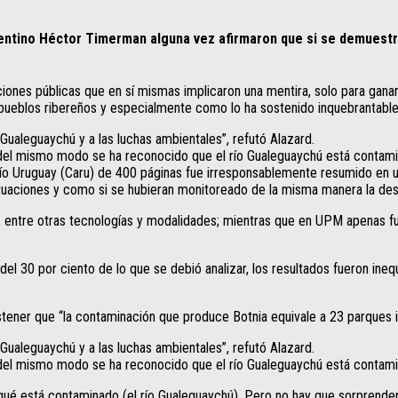
gentino Héctor Timerman alguna vez afirmaron que si se demuestra
iones públicas que en sí mismas implicaron una mentira, solo para ganar
pueblos ribereños y especialmente como lo ha sostenido inquebrantabl
 Gualeguaychú y a las luchas ambientales”, refutó Alazard.
 del mismo modo se ha reconocido que el río Gualeguaychú está contamin
ío Uruguay (Caru) de 400 páginas fue irresponsablemente resumido en un
tuaciones y como si se hubieran monitoreado de la misma manera la des
 entre otras tecnologías y modalidades; mientras que en UPM apenas fue
 30 por ciento de lo que se debió analizar, los resultados fueron ineq
sostener que “la contaminación que produce Botnia equivale a 23 parques 
 Gualeguaychú y a las luchas ambientales”, refutó Alazard.
 del mismo modo se ha reconocido que el río Gualeguaychú está contamin
 qué está contaminado (el río Gualeguaychú). Pero no hay que sorprende