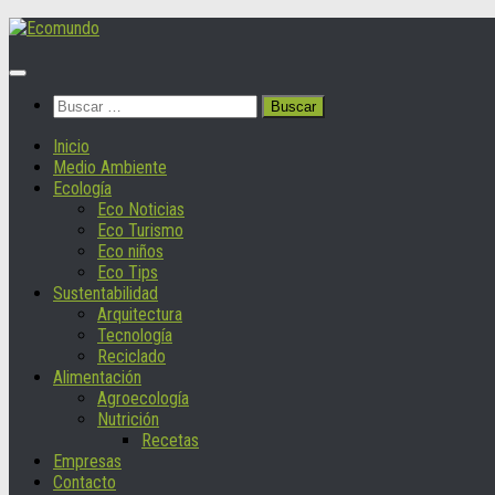
Saltar
al
contenido
Buscar:
Inicio
Medio Ambiente
Ecología
Eco Noticias
Eco Turismo
Eco niños
Eco Tips
Sustentabilidad
Arquitectura
Tecnología
Reciclado
Alimentación
Agroecología
Nutrición
Recetas
Empresas
Contacto