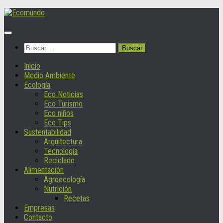
Saltar
al
contenido
Buscar:
Inicio
Medio Ambiente
Ecología
Eco Noticias
Eco Turismo
Eco niños
Eco Tips
Sustentabilidad
Arquitectura
Tecnología
Reciclado
Alimentación
Agroecología
Nutrición
Recetas
Empresas
Contacto