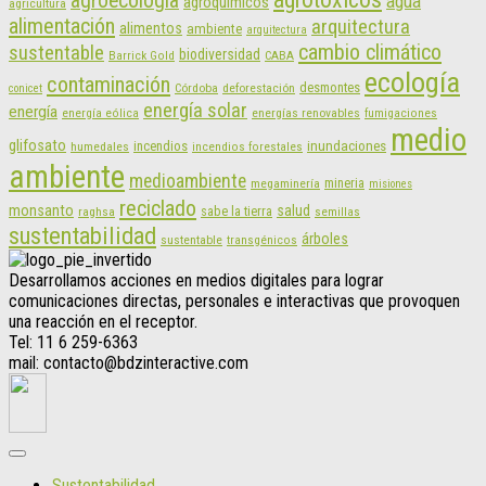
agroecología
agua
agroquímicos
agricultura
alimentación
arquitectura
alimentos
ambiente
arquitectura
cambio climático
sustentable
biodiversidad
CABA
Barrick Gold
ecología
contaminación
desmontes
Córdoba
deforestación
conicet
energía solar
energía
energías renovables
energía eólica
fumigaciones
medio
glifosato
incendios
inundaciones
humedales
incendios forestales
ambiente
medioambiente
mineria
megaminería
misiones
reciclado
monsanto
salud
sabe la tierra
raghsa
semillas
sustentabilidad
árboles
sustentable
transgénicos
Desarrollamos acciones en medios digitales para lograr
comunicaciones directas, personales e interactivas que provoquen
una reacción en el receptor.
Tel: 11 6 259-6363
mail: contacto@bdzinteractive.com
Sustentabilidad