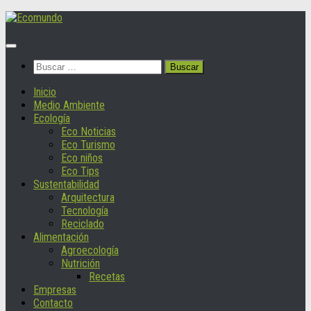
Saltar
al
contenido
Buscar:
Inicio
Medio Ambiente
Ecología
Eco Noticias
Eco Turismo
Eco niños
Eco Tips
Sustentabilidad
Arquitectura
Tecnología
Reciclado
Alimentación
Agroecología
Nutrición
Recetas
Empresas
Contacto