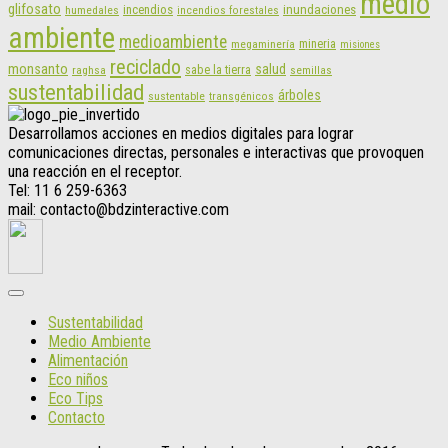
medio
glifosato
incendios
inundaciones
humedales
incendios forestales
ambiente
medioambiente
mineria
megaminería
misiones
reciclado
monsanto
salud
sabe la tierra
raghsa
semillas
sustentabilidad
árboles
sustentable
transgénicos
Desarrollamos acciones en medios digitales para lograr
comunicaciones directas, personales e interactivas que provoquen
una reacción en el receptor.
Tel: 11 6 259-6363
mail: contacto@bdzinteractive.com
Sustentabilidad
Medio Ambiente
Alimentación
Eco niños
Eco Tips
Contacto