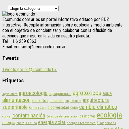
Categorías
Ecomundo.com.ar es un portal informativo editado por BDZ
Interactive. Recopila información sobre ecología y medio ambiente
con el objetivo de concientizar y colaborar con la difusión de
acciones que mejoren la vida en nuestro planeta.
Tel: 11 6 259 6363
Email: contacto@ecomundo.com.ar
Tweets
Tweets por el @Ecomundo16.
Etiquetas
agrotóxicos
agroecología
agua
agroquímicos
agricultura
alimentación
arquitectura
alimentos
ambiente
arquitectura
cambio climático
sustentable
biodiversidad
CABA
Barrick Gold
ecología
contaminación
desmontes
Córdoba
deforestación
conicet
energía solar
energía
energías renovables
energía eólica
fumigaciones