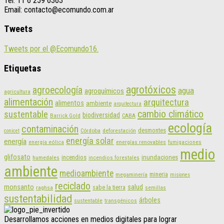
Tel: 11 6 259 6363
Email: contacto@ecomundo.com.ar
Tweets
Tweets por el @Ecomundo16.
Etiquetas
agrotóxicos
agroecología
agua
agroquímicos
agricultura
alimentación
arquitectura
alimentos
ambiente
arquitectura
cambio climático
sustentable
biodiversidad
CABA
Barrick Gold
ecología
contaminación
desmontes
Córdoba
deforestación
conicet
energía solar
energía
energías renovables
energía eólica
fumigaciones
medio
glifosato
incendios
inundaciones
humedales
incendios forestales
ambiente
medioambiente
mineria
megaminería
misiones
reciclado
monsanto
salud
sabe la tierra
raghsa
semillas
sustentabilidad
árboles
sustentable
transgénicos
Desarrollamos acciones en medios digitales para lograr