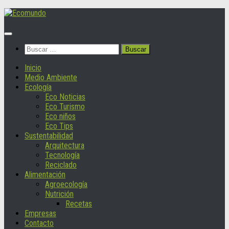
Saltar
al
contenido
Buscar:
Inicio
Medio Ambiente
Ecología
Eco Noticias
Eco Turismo
Eco niños
Eco Tips
Sustentabilidad
Arquitectura
Tecnología
Reciclado
Alimentación
Agroecología
Nutrición
Recetas
Empresas
Contacto