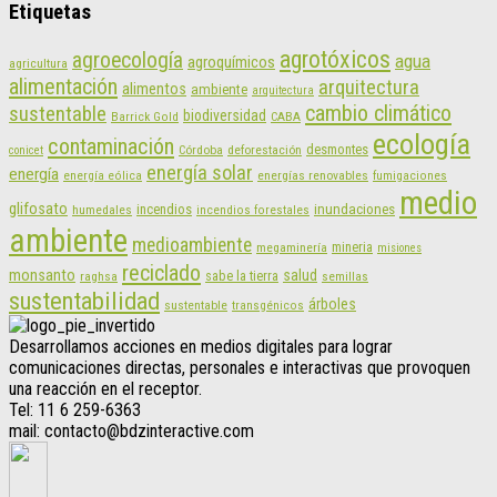
Etiquetas
agrotóxicos
agroecología
agua
agroquímicos
agricultura
alimentación
arquitectura
alimentos
ambiente
arquitectura
cambio climático
sustentable
biodiversidad
CABA
Barrick Gold
ecología
contaminación
desmontes
Córdoba
deforestación
conicet
energía solar
energía
energías renovables
energía eólica
fumigaciones
medio
glifosato
incendios
inundaciones
humedales
incendios forestales
ambiente
medioambiente
mineria
megaminería
misiones
reciclado
monsanto
salud
sabe la tierra
raghsa
semillas
sustentabilidad
árboles
sustentable
transgénicos
Desarrollamos acciones en medios digitales para lograr
comunicaciones directas, personales e interactivas que provoquen
una reacción en el receptor.
Tel: 11 6 259-6363
mail: contacto@bdzinteractive.com