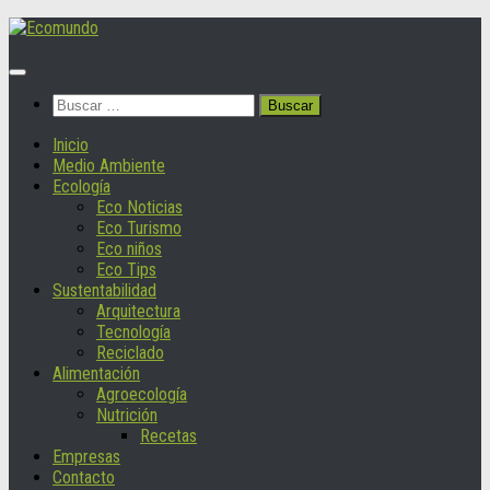
Saltar
al
contenido
Buscar:
Inicio
Medio Ambiente
Ecología
Eco Noticias
Eco Turismo
Eco niños
Eco Tips
Sustentabilidad
Arquitectura
Tecnología
Reciclado
Alimentación
Agroecología
Nutrición
Recetas
Empresas
Contacto