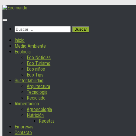
Saltar
al
contenido
Buscar:
Inicio
Medio Ambiente
Ecología
Eco Noticias
Eco Turismo
Eco niños
Eco Tips
Sustentabilidad
Arquitectura
Tecnología
Reciclado
Alimentación
Agroecología
Nutrición
Recetas
Empresas
Contacto